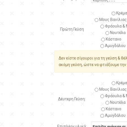
Κρέμα
Μους Βανίλιας
Φράουλα & 
Πρώτη Γεύση
Νουτέλα
Κάστανο
Αμυγδάλου
Δεν είστε σίγουροι για τη γεύση & θέ
ακόμη γεύση, ώστε να φτιάξουμε την 
Κρέμα
Μους Βανίλιας
Φράουλα & 
Δέυτερη Γεύση:
Νουτέλα
Κάστανο
Αμυγδάλου
Επιπλέον υλικά: