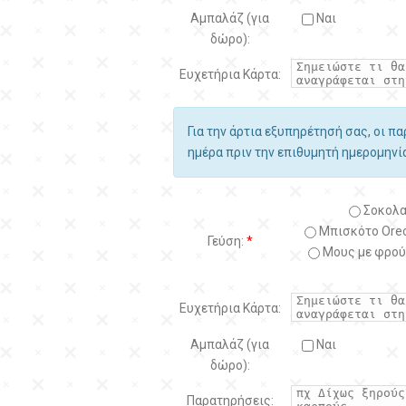
Αμπαλάζ (για
Ναι
δώρο):
Ευχετήρια Κάρτα:
Για την άρτια εξυπηρέτησή σας, οι π
ημέρα πριν την επιθυμητή ημερομην
Σοκολα
Μπισκότο Oreo
Γεύση:
*
Μους με φρού
Ευχετήρια Κάρτα:
Αμπαλάζ (για
Ναι
δώρο):
Παρατηρήσεις: