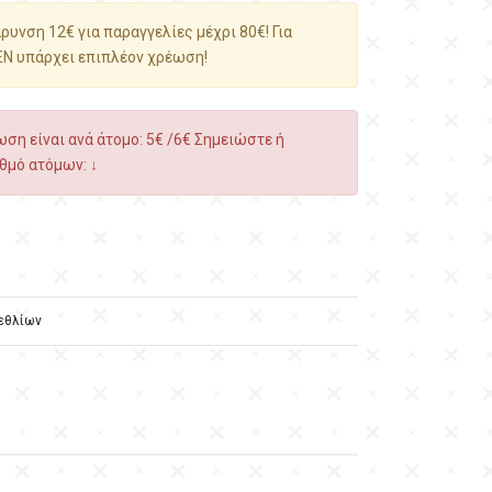
υνση 12€ για παραγγελίες μέχρι 80€! Για
ΕΝ υπάρχει επιπλέον χρέωση!
ση είναι ανά άτομο: 5€ /6€ Σημειώστε ή
θμό ατόμων: ↓
εθλίων