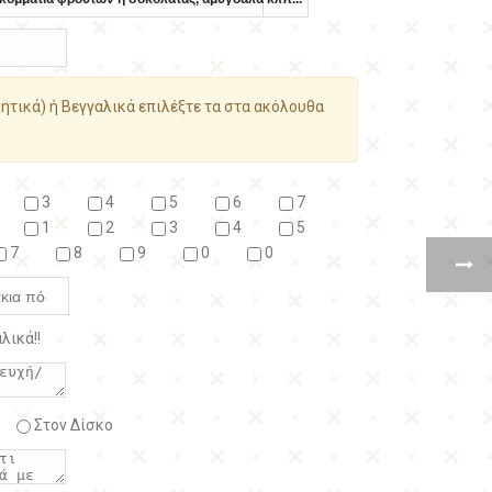
ητικά) ή Βεγγαλικά επιλέξτε τα στα ακόλουθα
3
4
5
6
7
1
2
3
4
5
7
8
9
0
0
λικά!!
Στον Δίσκο