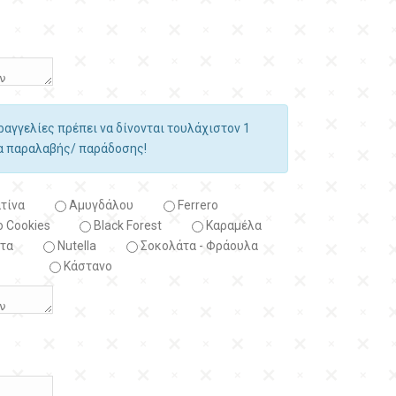
αραγγελίες πρέπει να δίνονται τουλάχιστον 1
ία παραλαβής/ παράδοσης!
τίνα
Αμυγδάλου
Ferrero
 Cookies
Black Forest
Kαραμέλα
τα
Nutella
Σοκολάτα - Φράουλα
Κάστανο