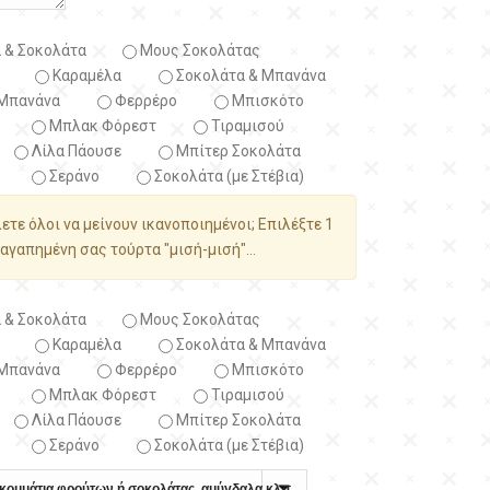
 & Σοκολάτα
Μους Σοκολάτας
Καραμέλα
Σοκολάτα & Μπανάνα
Μπανάνα
Φερρέρο
Μπισκότο
Μπλακ Φόρεστ
Τιραμισού
Λίλα Πάουσε
Μπίτερ Σοκολάτα
Σεράνο
Σοκολάτα (με Στέβια)
λετε όλοι να μείνουν ικανοποιημένοι; Επιλέξτε 1
αγαπημένη σας τούρτα "μισή-μισή"...
 & Σοκολάτα
Μους Σοκολάτας
Καραμέλα
Σοκολάτα & Μπανάνα
Μπανάνα
Φερρέρο
Μπισκότο
Μπλακ Φόρεστ
Τιραμισού
Λίλα Πάουσε
Μπίτερ Σοκολάτα
Σεράνο
Σοκολάτα (με Στέβια)