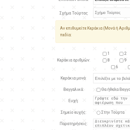
Σχήμα Τούρτας
Αν επιθυμείτε Κεράκια (Μονά ή Αριθμ
πεδία:
1
2
Κεράκια αριθμών:
8
9
6
Κεράκια μονά:
Βεγγαλικά:
Θα ήθελα Βεγγα
Ευχή:
Σημείο ευχής:
Στην Τούρτα
Παρατηρήσεις: