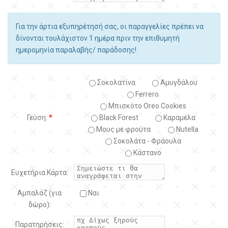
Για την άρτια εξυπηρέτησή σας, οι παραγγελίες πρέπει να
δίνονται τουλάχιστον 1 ημέρα πριν την επιθυμητή
ημερομηνία παραλαβής/ παράδοσης!
Σοκολατίνα
Αμυγδάλου
Ferrero
Μπισκότο Oreo Cookies
Γεύση:
*
Black Forest
Kαραμέλα
Μους με φρούτα
Nutella
Σοκολάτα - Φράουλα
Κάστανο
Ευχετήρια Κάρτα:
Αμπαλάζ (για
Ναι
δώρο):
Παρατηρήσεις: