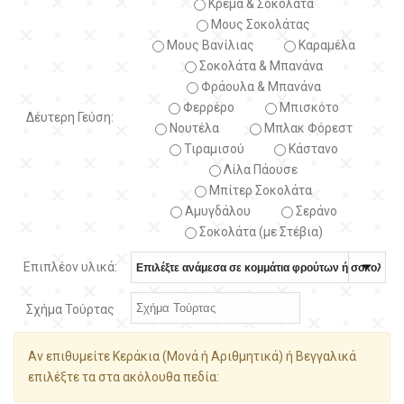
Κρέμα & Σοκολάτα
Μους Σοκολάτας
Μους Βανίλιας
Καραμέλα
Σοκολάτα & Μπανάνα
Φράουλα & Μπανάνα
Φερρέρο
Μπισκότο
Δέυτερη Γεύση:
Νουτέλα
Μπλακ Φόρεστ
Τιραμισού
Κάστανο
Λίλα Πάουσε
Μπίτερ Σοκολάτα
Αμυγδάλου
Σεράνο
Σοκολάτα (με Στέβια)
Επιπλέον υλικά:
Σχήμα Τούρτας
Αν επιθυμείτε Κεράκια (Μονά ή Αριθμητικά) ή Βεγγαλικά
επιλέξτε τα στα ακόλουθα πεδία: