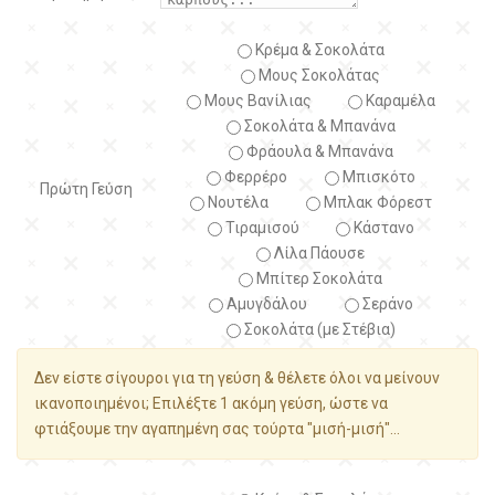
Κρέμα & Σοκολάτα
Μους Σοκολάτας
Μους Βανίλιας
Καραμέλα
Σοκολάτα & Μπανάνα
Φράουλα & Μπανάνα
Φερρέρο
Μπισκότο
Πρώτη Γεύση
Νουτέλα
Μπλακ Φόρεστ
Τιραμισού
Κάστανο
Λίλα Πάουσε
Μπίτερ Σοκολάτα
Αμυγδάλου
Σεράνο
Σοκολάτα (με Στέβια)
Δεν είστε σίγουροι για τη γεύση & θέλετε όλοι να μείνουν
ικανοποιημένοι; Επιλέξτε 1 ακόμη γεύση, ώστε να
φτιάξουμε την αγαπημένη σας τούρτα "μισή-μισή"...