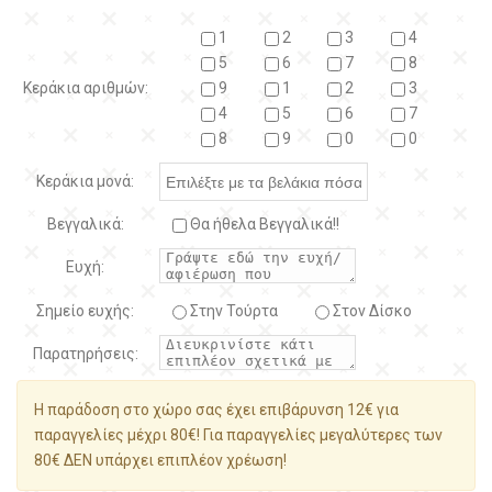
1
2
3
4
5
6
7
8
Κεράκια αριθμών:
9
1
2
3
4
5
6
7
8
9
0
0
Κεράκια μονά:
Βεγγαλικά:
Θα ήθελα Βεγγαλικά!!
Ευχή:
Σημείο ευχής:
Στην Τούρτα
Στον Δίσκο
Παρατηρήσεις:
Η παράδοση στο χώρο σας έχει επιβάρυνση 12€ για
παραγγελίες μέχρι 80€! Για παραγγελίες μεγαλύτερες των
80€ ΔΕΝ υπάρχει επιπλέον χρέωση!