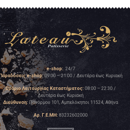
e-shop:
24/7
Παραδόσεις e-shop:
09:00 – 21:00 / Δευτέρα έως Κυριακή
Ωράριο Λειτουργίας Καταστήματος:
08:00 – 22:30 /
Δευτέρα έως Κυριακή
Διεύθυνση:
Πανόρμου 101, Αμπελόκηποι 11524, Αθήνα
Αρ. Γ.Ε.ΜΗ:
83232602000