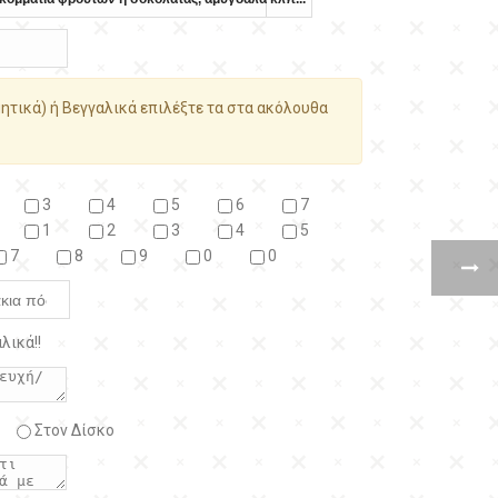
ητικά) ή Βεγγαλικά επιλέξτε τα στα ακόλουθα
3
4
5
6
7
1
2
3
4
5
7
8
9
0
0
λικά!!
Στον Δίσκο