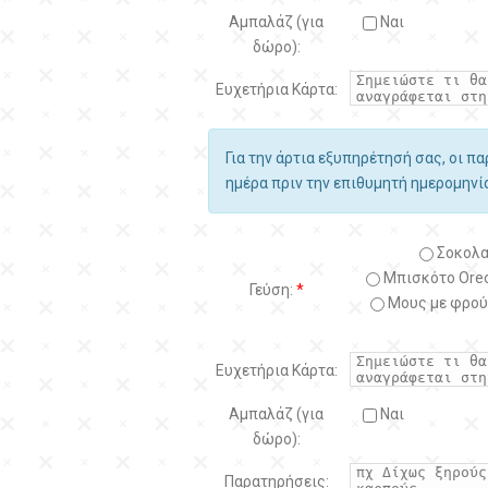
Αμπαλάζ (για
Ναι
δώρο):
Ευχετήρια Κάρτα:
Για την άρτια εξυπηρέτησή σας, οι π
ημέρα πριν την επιθυμητή ημερομην
Σοκολα
Μπισκότο Oreo
Γεύση:
*
Μους με φρού
Ευχετήρια Κάρτα:
Αμπαλάζ (για
Ναι
δώρο):
Παρατηρήσεις: