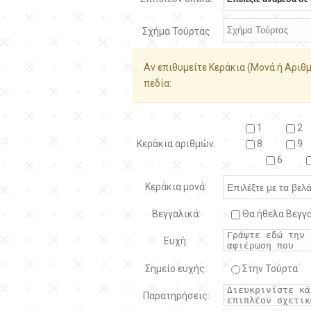
Σχήμα Τούρτας
Αν επιθυμείτε Κεράκια (Μονά ή Αριθμ
πεδία:
1
2
Κεράκια αριθμών:
8
9
6
Κεράκια μονά:
Βεγγαλικά:
Θα ήθελα Βεγγα
Ευχή:
Σημείο ευχής:
Στην Τούρτα
Παρατηρήσεις: