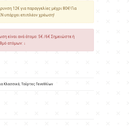
υνση 12€ για παραγγελίες μέχρι 80€! Για
ΕΝ υπάρχει επιπλέον χρέωση!
ση είναι ανά άτομο: 5€ /6€ Σημειώστε ή
θμό ατόμων: ↓
ια Κλασσικά
,
Τούρτες Γενεθλίων