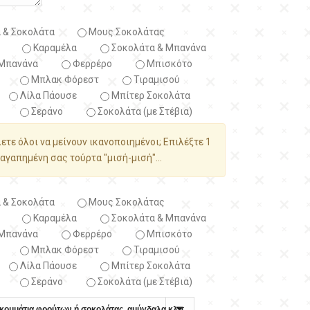
 & Σοκολάτα
Μους Σοκολάτας
Καραμέλα
Σοκολάτα & Μπανάνα
Μπανάνα
Φερρέρο
Μπισκότο
Μπλακ Φόρεστ
Τιραμισού
Λίλα Πάουσε
Μπίτερ Σοκολάτα
Σεράνο
Σοκολάτα (με Στέβια)
λετε όλοι να μείνουν ικανοποιημένοι; Επιλέξτε 1
αγαπημένη σας τούρτα "μισή-μισή"...
 & Σοκολάτα
Μους Σοκολάτας
Καραμέλα
Σοκολάτα & Μπανάνα
Μπανάνα
Φερρέρο
Μπισκότο
Μπλακ Φόρεστ
Τιραμισού
Λίλα Πάουσε
Μπίτερ Σοκολάτα
Σεράνο
Σοκολάτα (με Στέβια)