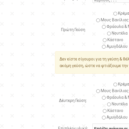
Κρέμα
Μους Βανίλιας
Φράουλα & 
Πρώτη Γεύση
Νουτέλα
Κάστανο
Αμυγδάλου
Δεν είστε σίγουροι για τη γεύση & θέ
ακόμη γεύση, ώστε να φτιάξουμε την 
Κρέμα
Μους Βανίλιας
Φράουλα & 
Δέυτερη Γεύση:
Νουτέλα
Κάστανο
Αμυγδάλου
Επιπλέον υλικά: