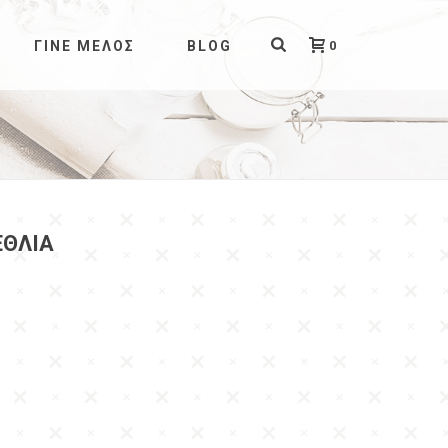
0
ΓΊΝΕ ΜΈΛΟΣ
BLOG
ΈΘΛΙΑ