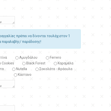
αραγγελίες πρέπει να δίνονται τουλάχιστον 1
ία παραλαβής/ παράδοσης!
τίνα
Αμυγδάλου
Ferrero
 Cookies
Black Forest
Kαραμέλα
τα
Nutella
Σοκολάτα - Φράουλα
Κάστανο