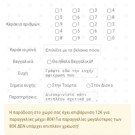
1
2
3
4
5
6
7
8
Κεράκια αριθμών:
9
1
2
3
4
5
6
7
8
9
0
0
Κεράκια μονά:
Βεγγαλικά:
Θα ήθελα Βεγγαλικά!!
Ευχή:
Σημείο ευχής:
Στην Τούρτα
Στον Δίσκο
Παρατηρήσεις:
Η παράδοση στο χώρο σας έχει επιβάρυνση 12€ για
παραγγελίες μέχρι 80€! Για παραγγελίες μεγαλύτερες των
80€ ΔΕΝ υπάρχει επιπλέον χρέωση!