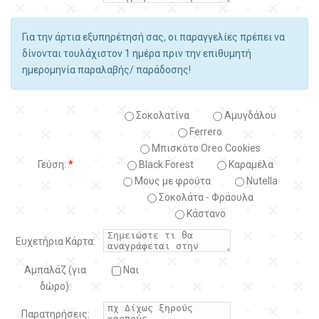
Για την άρτια εξυπηρέτησή σας, οι παραγγελίες πρέπει να
δίνονται τουλάχιστον 1 ημέρα πριν την επιθυμητή
ημερομηνία παραλαβής/ παράδοσης!
Σοκολατίνα
Αμυγδάλου
Ferrero
Μπισκότο Oreo Cookies
Γεύση:
*
Black Forest
Kαραμέλα
Μους με φρούτα
Nutella
Σοκολάτα - Φράουλα
Κάστανο
Ευχετήρια Κάρτα:
Αμπαλάζ (για
Ναι
δώρο):
Παρατηρήσεις: