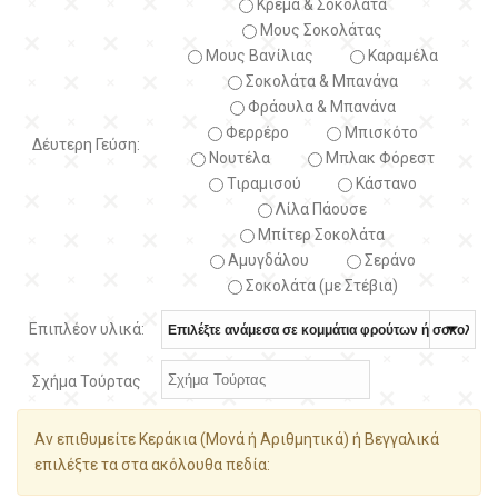
Κρέμα & Σοκολάτα
Μους Σοκολάτας
Μους Βανίλιας
Καραμέλα
Σοκολάτα & Μπανάνα
Φράουλα & Μπανάνα
Φερρέρο
Μπισκότο
Δέυτερη Γεύση:
Νουτέλα
Μπλακ Φόρεστ
Τιραμισού
Κάστανο
Λίλα Πάουσε
Μπίτερ Σοκολάτα
Αμυγδάλου
Σεράνο
Σοκολάτα (με Στέβια)
Επιπλέον υλικά:
Σχήμα Τούρτας
Αν επιθυμείτε Κεράκια (Μονά ή Αριθμητικά) ή Βεγγαλικά
επιλέξτε τα στα ακόλουθα πεδία: