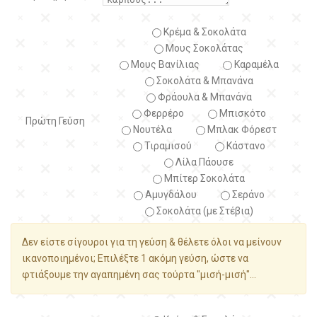
Κρέμα & Σοκολάτα
Μους Σοκολάτας
Μους Βανίλιας
Καραμέλα
Σοκολάτα & Μπανάνα
Φράουλα & Μπανάνα
Φερρέρο
Μπισκότο
Πρώτη Γεύση
Νουτέλα
Μπλακ Φόρεστ
Τιραμισού
Κάστανο
Λίλα Πάουσε
Μπίτερ Σοκολάτα
Αμυγδάλου
Σεράνο
Σοκολάτα (με Στέβια)
Δεν είστε σίγουροι για τη γεύση & θέλετε όλοι να μείνουν
ικανοποιημένοι; Επιλέξτε 1 ακόμη γεύση, ώστε να
φτιάξουμε την αγαπημένη σας τούρτα "μισή-μισή"...