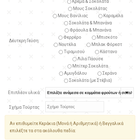
Κρέμα & Σοκολάτα
Μους Σοκολάτας
Μους Βανίλιας
Καραμέλα
Σοκολάτα & Μπανάνα
Φράουλα & Μπανάνα
Φερρέρο
Μπισκότο
Δέυτερη Γεύση:
Νουτέλα
Μπλακ Φόρεστ
Τιραμισού
Κάστανο
Λίλα Πάουσε
Μπίτερ Σοκολάτα
Αμυγδάλου
Σεράνο
Σοκολάτα (με Στέβια)
Επιπλέον υλικά:
Σχήμα Τούρτας
Αν επιθυμείτε Κεράκια (Μονά ή Αριθμητικά) ή Βεγγαλικά
επιλέξτε τα στα ακόλουθα πεδία: