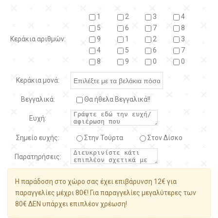
1
2
3
4
5
6
7
8
Κεράκια αριθμών:
9
1
2
3
4
5
6
7
8
9
0
0
Κεράκια μονά:
Βεγγαλικά:
Θα ήθελα Βεγγαλικά!!
Ευχή:
Σημείο ευχής:
Στην Τούρτα
Στον Δίσκο
Παρατηρήσεις:
Η παράδοση στο χώρο σας έχει επιβάρυνση 12€ για
παραγγελίες μέχρι 80€! Για παραγγελίες μεγαλύτερες των
80€ ΔΕΝ υπάρχει επιπλέον χρέωση!