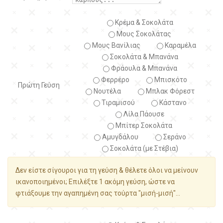
Κρέμα & Σοκολάτα
Μους Σοκολάτας
Μους Βανίλιας
Καραμέλα
Σοκολάτα & Μπανάνα
Φράουλα & Μπανάνα
Φερρέρο
Μπισκότο
Πρώτη Γεύση
Νουτέλα
Μπλακ Φόρεστ
Τιραμισού
Κάστανο
Λίλα Πάουσε
Μπίτερ Σοκολάτα
Αμυγδάλου
Σεράνο
Σοκολάτα (με Στέβια)
Δεν είστε σίγουροι για τη γεύση & θέλετε όλοι να μείνουν
ικανοποιημένοι; Επιλέξτε 1 ακόμη γεύση, ώστε να
φτιάξουμε την αγαπημένη σας τούρτα "μισή-μισή"...