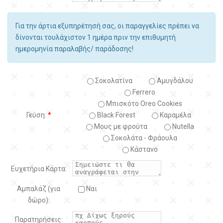
Για την άρτια εξυπηρέτησή σας, οι παραγγελίες πρέπει να
δίνονται τουλάχιστον 1 ημέρα πριν την επιθυμητή
ημερομηνία παραλαβής/ παράδοσης!
Σοκολατίνα
Αμυγδάλου
Ferrero
Μπισκότο Oreo Cookies
Γεύση:
*
Black Forest
Kαραμέλα
Μους με φρούτα
Nutella
Σοκολάτα - Φράουλα
Κάστανο
Ευχετήρια Κάρτα:
Αμπαλάζ (για
Ναι
δώρο):
Παρατηρήσεις: