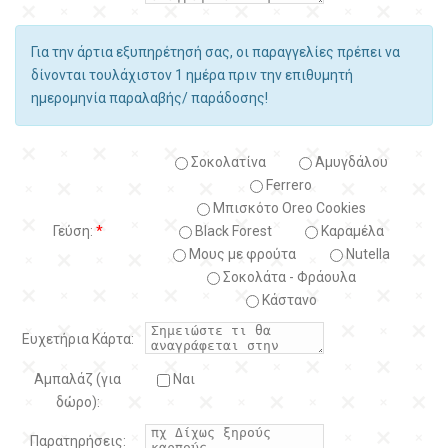
Για την άρτια εξυπηρέτησή σας, οι παραγγελίες πρέπει να
δίνονται τουλάχιστον 1 ημέρα πριν την επιθυμητή
ημερομηνία παραλαβής/ παράδοσης!
Σοκολατίνα
Αμυγδάλου
Ferrero
Μπισκότο Oreo Cookies
Γεύση:
*
Black Forest
Kαραμέλα
Μους με φρούτα
Nutella
Σοκολάτα - Φράουλα
Κάστανο
Ευχετήρια Κάρτα:
Αμπαλάζ (για
Ναι
δώρο):
Παρατηρήσεις: