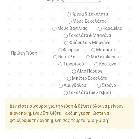
Κρέμα & Σοκολάτα
Μους Σοκολάτας
Μους Βανίλιας
Καραμέλα
Σοκολάτα & Μπανάνα
Φράουλα & Μπανάνα
Φερρέρο
Μπισκότο
Πρώτη Γεύση
Νουτέλα
Μπλακ Φόρεστ
Τιραμισού
Κάστανο
Λίλα Πάουσε
Μπίτερ Σοκολάτα
Αμυγδάλου
Σεράνο
Σοκολάτα (με Στέβια)
Δεν είστε σίγουροι για τη γεύση & θέλετε όλοι να μείνουν
ικανοποιημένοι; Επιλέξτε 1 ακόμη γεύση, ώστε να
φτιάξουμε την αγαπημένη σας τούρτα "μισή-μισή"...