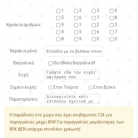
1
2
3
4
5
6
7
8
Κεράκια αριθμών:
9
1
2
3
4
5
6
7
8
9
0
0
Κεράκια μονά:
Βεγγαλικά:
Θα ήθελα Βεγγαλικά!!
Ευχή:
Σημείο ευχής:
Στην Τούρτα
Στον Δίσκο
Παρατηρήσεις:
Η παράδοση στο χώρο σας έχει επιβάρυνση 12€ για
παραγγελίες μέχρι 80€! Για παραγγελίες μεγαλύτερες των
80€ ΔΕΝ υπάρχει επιπλέον χρέωση!