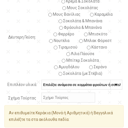
Κρέμα & Σοκολάτα
Μους Σοκολάτας
Μους Βανίλιας
Καραμέλα
Σοκολάτα & Μπανάνα
Φράουλα & Μπανάνα
Φερρέρο
Μπισκότο
Δέυτερη Γεύση:
Νουτέλα
Μπλακ Φόρεστ
Τιραμισού
Κάστανο
Λίλα Πάουσε
Μπίτερ Σοκολάτα
Αμυγδάλου
Σεράνο
Σοκολάτα (με Στέβια)
Επιπλέον υλικά:
Σχήμα Τούρτας
Αν επιθυμείτε Κεράκια (Μονά ή Αριθμητικά) ή Βεγγαλικά
επιλέξτε τα στα ακόλουθα πεδία: