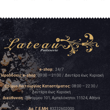
e-shop:
24/7
Παραδόσεις e-shop:
09:00 – 21:00 / Δευτέρα έως Κυριακή
Ωράριο Λειτουργίας Καταστήματος:
08:00 – 22:30 /
Δευτέρα έως Κυριακή
Διεύθυνση:
Πανόρμου 101, Αμπελόκηποι 11524, Αθήνα
Αρ. Γ.Ε.ΜΗ:
83232602000