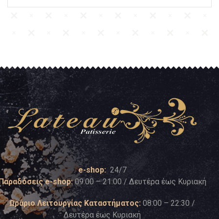
e-shop:
24/7
Παραδόσεις e-shop:
09:00 – 21:00 / Δευτέρα έως Κυριακή
Ωράριο Λειτουργίας Καταστήματος:
08:00 – 22:30 /
Δευτέρα έως Κυριακή