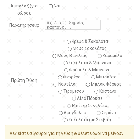
Αμπαλάζ (για
Ναι
δώρο):
Παρατηρήσεις:
Κρέμα & Σοκολάτα
Μους Σοκολάτας
Μους Βανίλιας
Καραμέλα
Σοκολάτα & Μπανάνα
Φράουλα & Μπανάνα
Φερρέρο
Μπισκότο
Πρώτη Γεύση
Νουτέλα
Μπλακ Φόρεστ
Τιραμισού
Κάστανο
Λίλα Πάουσε
Μπίτερ Σοκολάτα
Αμυγδάλου
Σεράνο
Σοκολάτα (με Στέβια)
Δεν είστε σίγουροι για τη γεύση & θέλετε όλοι να μείνουν