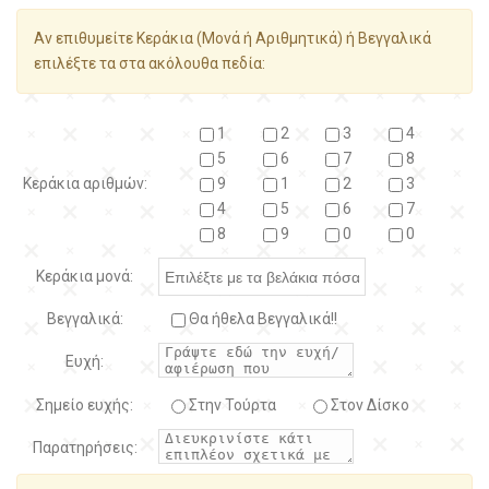
Αν επιθυμείτε Κεράκια (Μονά ή Αριθμητικά) ή Βεγγαλικά
επιλέξτε τα στα ακόλουθα πεδία:
1
2
3
4
5
6
7
8
Κεράκια αριθμών:
9
1
2
3
4
5
6
7
8
9
0
0
Κεράκια μονά:
Βεγγαλικά:
Θα ήθελα Βεγγαλικά!!
Ευχή:
Σημείο ευχής:
Στην Τούρτα
Στον Δίσκο
Παρατηρήσεις: