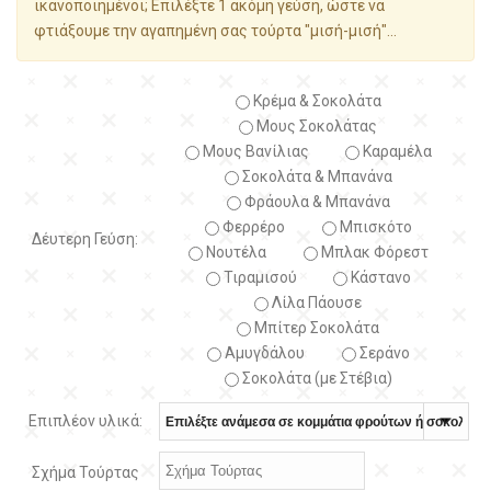
ικανοποιημένοι; Επιλέξτε 1 ακόμη γεύση, ώστε να
φτιάξουμε την αγαπημένη σας τούρτα "μισή-μισή"...
Κρέμα & Σοκολάτα
Μους Σοκολάτας
Μους Βανίλιας
Καραμέλα
Σοκολάτα & Μπανάνα
Φράουλα & Μπανάνα
Φερρέρο
Μπισκότο
Δέυτερη Γεύση:
Νουτέλα
Μπλακ Φόρεστ
Τιραμισού
Κάστανο
Λίλα Πάουσε
Μπίτερ Σοκολάτα
Αμυγδάλου
Σεράνο
Σοκολάτα (με Στέβια)
Επιπλέον υλικά:
Σχήμα Τούρτας