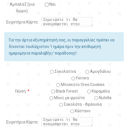
Αμπαλάζ (για
Ναι
δώρο):
Ευχετήρια Κάρτα:
Για την άρτια εξυπηρέτησή σας, οι παραγγελίες πρέπει να
δίνονται τουλάχιστον 1 ημέρα πριν την επιθυμητή
ημερομηνία παραλαβής/ παράδοσης!
Σοκολατίνα
Αμυγδάλου
Ferrero
Μπισκότο Oreo Cookies
Γεύση:
*
Black Forest
Kαραμέλα
Μους με φρούτα
Nutella
Σοκολάτα - Φράουλα
Κάστανο
Ευχετήρια Κάρτα: