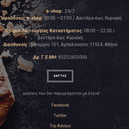
e-shop:
24/7
Παραδόσεις e-shop:
09:00 – 21:00 / Δευτέρα έως Κυριακή
Ωράριο Λειτουργίας Καταστήματος:
08:00 – 22:30 /
Δευτέρα έως Κυριακή
Διεύθυνση:
Πανόρμου 101, Αμπελόκηποι 11524, Αθήνα
Αρ. Γ.Ε.ΜΗ:
83232602000
ΧΑΡΤΗΣ
…γεύσεις που δεν περιγράφονται με λόγια!
Facebook
Twitter
Trip Advisor