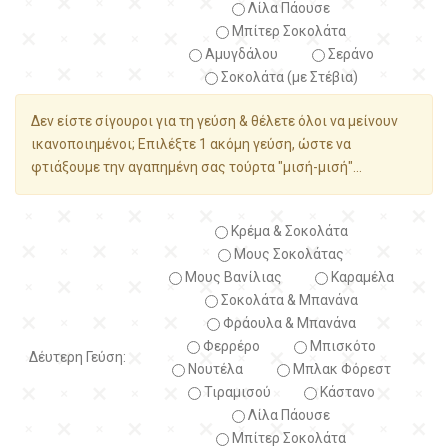
Λίλα Πάουσε
Μπίτερ Σοκολάτα
Αμυγδάλου
Σεράνο
Σοκολάτα (με Στέβια)
Δεν είστε σίγουροι για τη γεύση & θέλετε όλοι να μείνουν
ικανοποιημένοι; Επιλέξτε 1 ακόμη γεύση, ώστε να
φτιάξουμε την αγαπημένη σας τούρτα "μισή-μισή"...
Κρέμα & Σοκολάτα
Μους Σοκολάτας
Μους Βανίλιας
Καραμέλα
Σοκολάτα & Μπανάνα
Φράουλα & Μπανάνα
Φερρέρο
Μπισκότο
Δέυτερη Γεύση:
Νουτέλα
Μπλακ Φόρεστ
Τιραμισού
Κάστανο
Λίλα Πάουσε
Μπίτερ Σοκολάτα