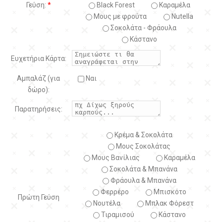
Γεύση:
*
Black Forest
Kαραμέλα
Μους με φρούτα
Nutella
Σοκολάτα - Φράουλα
Κάστανο
Ευχετήρια Κάρτα:
Αμπαλάζ (για
Ναι
δώρο):
Παρατηρήσεις:
Κρέμα & Σοκολάτα
Μους Σοκολάτας
Μους Βανίλιας
Καραμέλα
Σοκολάτα & Μπανάνα
Φράουλα & Μπανάνα
Φερρέρο
Μπισκότο
Πρώτη Γεύση
Νουτέλα
Μπλακ Φόρεστ
Τιραμισού
Κάστανο