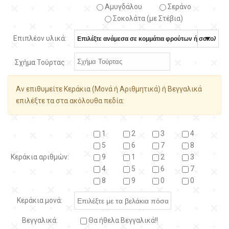
Αμυγδάλου
Σεράνο
Σοκολάτα (με Στέβια)
Επιπλέον υλικά:
Σχήμα Τούρτας
Αν επιθυμείτε Κεράκια (Μονά ή Αριθμητικά) ή Βεγγαλικά
επιλέξτε τα στα ακόλουθα πεδία:
1
2
3
4
5
6
7
8
Κεράκια αριθμών:
9
1
2
3
4
5
6
7
8
9
0
0
Κεράκια μονά:
Βεγγαλικά:
Θα ήθελα Βεγγαλικά!!