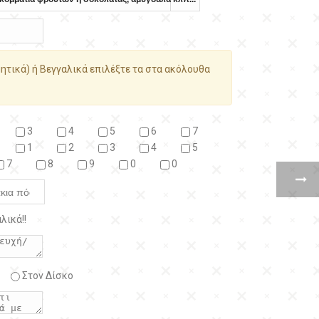
ητικά) ή Βεγγαλικά επιλέξτε τα στα ακόλουθα
3
4
5
6
7
1
2
3
4
5
7
8
9
0
0
λικά!!
Στον Δίσκο