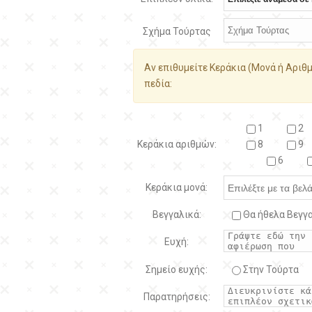
Σχήμα Τούρτας
Αν επιθυμείτε Κεράκια (Μονά ή Αριθμ
πεδία:
1
2
Κεράκια αριθμών:
8
9
6
Κεράκια μονά:
Βεγγαλικά:
Θα ήθελα Βεγγα
Ευχή:
Σημείο ευχής:
Στην Τούρτα
Παρατηρήσεις: