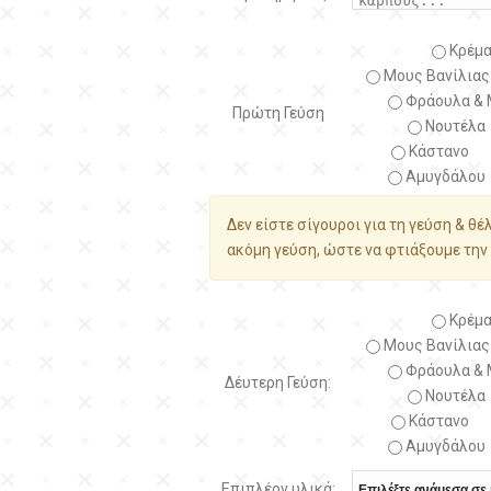
Κρέμα
Μους Βανίλιας
Φράουλα & 
Πρώτη Γεύση
Νουτέλα
Κάστανο
Αμυγδάλου
Δεν είστε σίγουροι για τη γεύση & θέ
ακόμη γεύση, ώστε να φτιάξουμε την 
Κρέμα
Μους Βανίλιας
Φράουλα & 
Δέυτερη Γεύση:
Νουτέλα
Κάστανο
Αμυγδάλου
Επιπλέον υλικά: