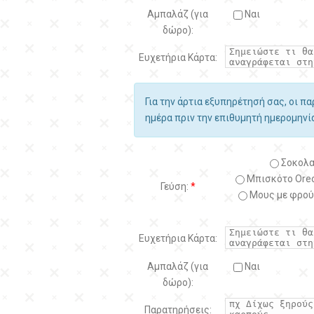
Αμπαλάζ (για
Ναι
δώρο):
Ευχετήρια Κάρτα:
Για την άρτια εξυπηρέτησή σας, οι π
ημέρα πριν την επιθυμητή ημερομην
Σοκολα
Μπισκότο Oreo
Γεύση:
*
Μους με φρού
Ευχετήρια Κάρτα:
Αμπαλάζ (για
Ναι
δώρο):
Παρατηρήσεις: