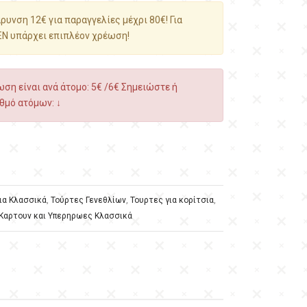
υνση 12€ για παραγγελίες μέχρι 80€! Για
ΕΝ υπάρχει επιπλέον χρέωση!
ση είναι ανά άτομο: 5€ /6€ Σημειώστε ή
θμό ατόμων: ↓
ια Κλασσικά
,
Τούρτες Γενεθλίων
,
Τουρτες για κορίτσια
,
Καρτουν και Υπερηρωες Κλασσικά