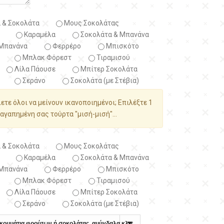
 & Σοκολάτα
Μους Σοκολάτας
Καραμέλα
Σοκολάτα & Μπανάνα
Μπανάνα
Φερρέρο
Μπισκότο
Μπλακ Φόρεστ
Τιραμισού
Λίλα Πάουσε
Μπίτερ Σοκολάτα
Σεράνο
Σοκολάτα (με Στέβια)
λετε όλοι να μείνουν ικανοποιημένοι; Επιλέξτε 1
αγαπημένη σας τούρτα "μισή-μισή"...
 & Σοκολάτα
Μους Σοκολάτας
Καραμέλα
Σοκολάτα & Μπανάνα
Μπανάνα
Φερρέρο
Μπισκότο
Μπλακ Φόρεστ
Τιραμισού
Λίλα Πάουσε
Μπίτερ Σοκολάτα
Σεράνο
Σοκολάτα (με Στέβια)