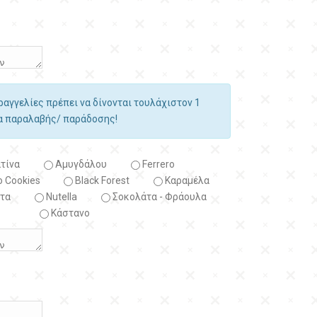
αραγγελίες πρέπει να δίνονται τουλάχιστον 1
ία παραλαβής/ παράδοσης!
τίνα
Αμυγδάλου
Ferrero
 Cookies
Black Forest
Kαραμέλα
τα
Nutella
Σοκολάτα - Φράουλα
Κάστανο