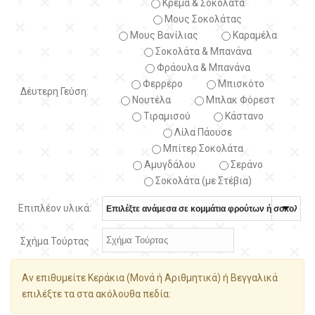
Κρέμα & Σοκολάτα
Μους Σοκολάτας
Μους Βανίλιας
Καραμέλα
Σοκολάτα & Μπανάνα
Φράουλα & Μπανάνα
Φερρέρο
Μπισκότο
Δέυτερη Γεύση:
Νουτέλα
Μπλακ Φόρεστ
Τιραμισού
Κάστανο
Λίλα Πάουσε
Μπίτερ Σοκολάτα
Αμυγδάλου
Σεράνο
Σοκολάτα (με Στέβια)
Επιπλέον υλικά:
Σχήμα Τούρτας
Αν επιθυμείτε Κεράκια (Μονά ή Αριθμητικά) ή Βεγγαλικά
επιλέξτε τα στα ακόλουθα πεδία: