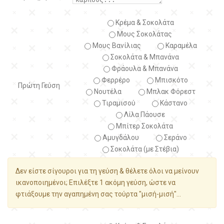
Κρέμα & Σοκολάτα
Μους Σοκολάτας
Μους Βανίλιας
Καραμέλα
Σοκολάτα & Μπανάνα
Φράουλα & Μπανάνα
Φερρέρο
Μπισκότο
Πρώτη Γεύση
Νουτέλα
Μπλακ Φόρεστ
Τιραμισού
Κάστανο
Λίλα Πάουσε
Μπίτερ Σοκολάτα
Αμυγδάλου
Σεράνο
Σοκολάτα (με Στέβια)
Δεν είστε σίγουροι για τη γεύση & θέλετε όλοι να μείνουν
ικανοποιημένοι; Επιλέξτε 1 ακόμη γεύση, ώστε να
φτιάξουμε την αγαπημένη σας τούρτα "μισή-μισή"...