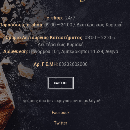
e-shop:
24/7
Παραδόσεις e-shop:
09:00 – 21:00 / Δευτέρα έως Κυριακή
Ωράριο Λειτουργίας Καταστήματος:
08:00 – 22:30 /
Δευτέρα έως Κυριακή
Διεύθυνση:
Πανόρμου 101, Αμπελόκηποι 11524, Αθήνα
Αρ. Γ.Ε.ΜΗ:
83232602000
ΧΑΡΤΗΣ
…γεύσεις που δεν περιγράφονται με λόγια!
Facebook
Twitter