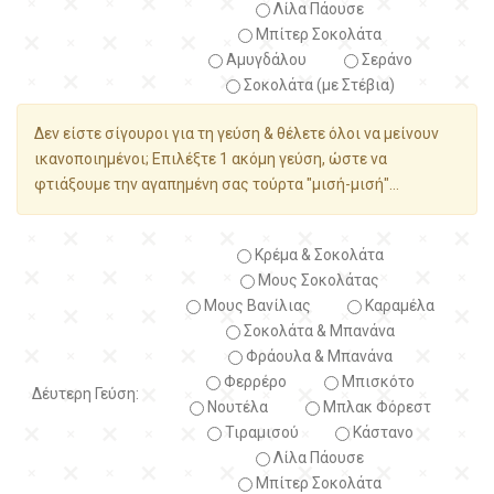
Λίλα Πάουσε
Μπίτερ Σοκολάτα
Αμυγδάλου
Σεράνο
Σοκολάτα (με Στέβια)
Δεν είστε σίγουροι για τη γεύση & θέλετε όλοι να μείνουν
ικανοποιημένοι; Επιλέξτε 1 ακόμη γεύση, ώστε να
φτιάξουμε την αγαπημένη σας τούρτα "μισή-μισή"...
Κρέμα & Σοκολάτα
Μους Σοκολάτας
Μους Βανίλιας
Καραμέλα
Σοκολάτα & Μπανάνα
Φράουλα & Μπανάνα
Φερρέρο
Μπισκότο
Δέυτερη Γεύση:
Νουτέλα
Μπλακ Φόρεστ
Τιραμισού
Κάστανο
Λίλα Πάουσε
Μπίτερ Σοκολάτα