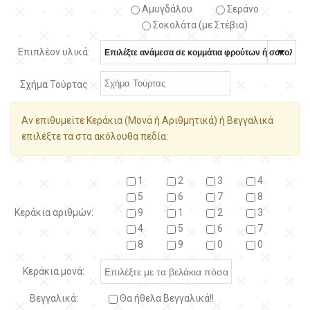
Αμυγδάλου
Σεράνο
Σοκολάτα (με Στέβια)
Επιπλέον υλικά:
Σχήμα Τούρτας
Αν επιθυμείτε Κεράκια (Μονά ή Αριθμητικά) ή Βεγγαλικά
επιλέξτε τα στα ακόλουθα πεδία:
1
2
3
4
5
6
7
8
Κεράκια αριθμών:
9
1
2
3
4
5
6
7
8
9
0
0
Κεράκια μονά:
Βεγγαλικά:
Θα ήθελα Βεγγαλικά!!