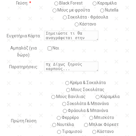
Γεύση:
*
Black Forest
Kαραμέλα
Μους με φρούτα
Nutella
Σοκολάτα - Φράουλα
Κάστανο
Ευχετήρια Κάρτα:
Αμπαλάζ (για
Ναι
δώρο):
Παρατηρήσεις:
Κρέμα & Σοκολάτα
Μους Σοκολάτας
Μους Βανίλιας
Καραμέλα
Σοκολάτα & Μπανάνα
Φράουλα & Μπανάνα
Φερρέρο
Μπισκότο
Πρώτη Γεύση
Νουτέλα
Μπλακ Φόρεστ
Τιραμισού
Κάστανο