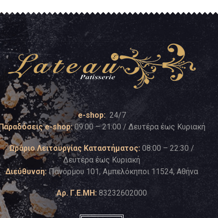
e-shop:
24/7
Παραδόσεις e-shop:
09:00 – 21:00 / Δευτέρα έως Κυριακή
Ωράριο Λειτουργίας Καταστήματος:
08:00 – 22:30 /
Δευτέρα έως Κυριακή
Διεύθυνση:
Πανόρμου 101, Αμπελόκηποι 11524, Αθήνα
Αρ. Γ.Ε.ΜΗ:
83232602000