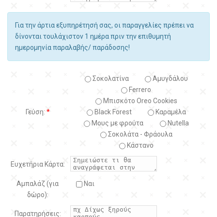
Για την άρτια εξυπηρέτησή σας, οι παραγγελίες πρέπει να
δίνονται τουλάχιστον 1 ημέρα πριν την επιθυμητή
ημερομηνία παραλαβής/ παράδοσης!
Σοκολατίνα
Αμυγδάλου
Ferrero
Μπισκότο Oreo Cookies
Γεύση:
*
Black Forest
Kαραμέλα
Μους με φρούτα
Nutella
Σοκολάτα - Φράουλα
Κάστανο
Ευχετήρια Κάρτα:
Αμπαλάζ (για
Ναι
δώρο):
Παρατηρήσεις: