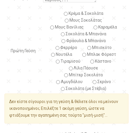
Κρέμα & Σοκολάτα
Μους Σοκολάτας
Μους Βανίλιας
Καραμέλα
Σοκολάτα & Μπανάνα
Φράουλα & Μπανάνα
Φερρέρο
Μπισκότο
Πρώτη Γεύση
Νουτέλα
Μπλακ Φόρεστ
Τιραμισού
Κάστανο
Λίλα Πάουσε
Μπίτερ Σοκολάτα
Αμυγδάλου
Σεράνο
Σοκολάτα (με Στέβια)
Δεν είστε σίγουροι για τη γεύση & θέλετε όλοι να μείνουν
ικανοποιημένοι; Επιλέξτε 1 ακόμη γεύση, ώστε να
φτιάξουμε την αγαπημένη σας τούρτα "μισή-μισή"...