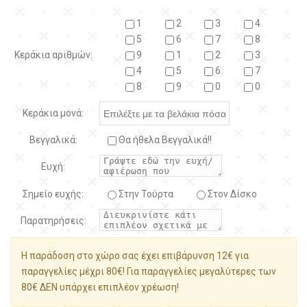
1
2
3
4
5
6
7
8
Κεράκια αριθμών:
9
1
2
3
4
5
6
7
8
9
0
0
Κεράκια μονά:
Βεγγαλικά:
Θα ήθελα Βεγγαλικά!!
Ευχή:
Σημείο ευχής:
Στην Τούρτα
Στον Δίσκο
Παρατηρήσεις:
Η παράδοση στο χώρο σας έχει επιβάρυνση 12€ για
παραγγελίες μέχρι 80€! Για παραγγελίες μεγαλύτερες των
80€ ΔΕΝ υπάρχει επιπλέον χρέωση!