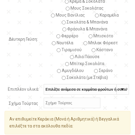
Κρέμα & Σοκολάτα
Μους Σοκολάτας
Μους Βανίλιας
Καραμέλα
Σοκολάτα & Μπανάνα
Φράουλα & Μπανάνα
Φερρέρο
Μπισκότο
Δέυτερη Γεύση:
Νουτέλα
Μπλακ Φόρεστ
Τιραμισού
Κάστανο
Λίλα Πάουσε
Μπίτερ Σοκολάτα
Αμυγδάλου
Σεράνο
Σοκολάτα (με Στέβια)
Επιπλέον υλικά:
Σχήμα Τούρτας
Αν επιθυμείτε Κεράκια (Μονά ή Αριθμητικά) ή Βεγγαλικά
επιλέξτε τα στα ακόλουθα πεδία: