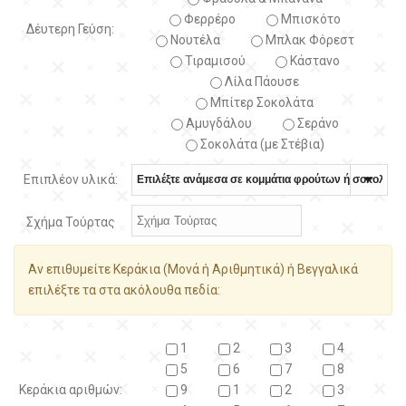
Φερρέρο
Μπισκότο
Δέυτερη Γεύση:
Νουτέλα
Μπλακ Φόρεστ
Τιραμισού
Κάστανο
Λίλα Πάουσε
Μπίτερ Σοκολάτα
Αμυγδάλου
Σεράνο
Σοκολάτα (με Στέβια)
Επιπλέον υλικά:
Σχήμα Τούρτας
Αν επιθυμείτε Κεράκια (Μονά ή Αριθμητικά) ή Βεγγαλικά
επιλέξτε τα στα ακόλουθα πεδία:
1
2
3
4
5
6
7
8
Κεράκια αριθμών:
9
1
2
3