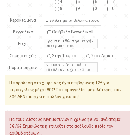
4
5
6
7
8
9
0
0
Κεράκια μονά:
Βεγγαλικά:
Θα ήθελα Βεγγαλικά!!
Ευχή:
Σημείο ευχής:
Στην Τούρτα
Στον Δίσκο
Παρατηρήσεις:
Η παράδοση στο χώρο σας έχει επιβάρυνση 12€ για
παραγγελίες μέχρι 80€! Για παραγγελίες μεγαλύτερες των
80€ ΔΕΝ υπάρχει επιπλέον χρέωση!
Για τους Δίσκους Μνημόσυνων η χρέωση είναι ανά άτομο:
5€ /6€ Σημειώστε ή επιλέξτε στο ακόλουθο πεδίο τον
αριθμό ατόμων: ↓