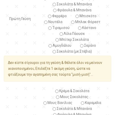
Σοκολάτα & Μπανάνα
Φράουλα & Μπανάνα
Φερρέρο
Μπισκότο
Πρώτη Γεύση
Νουτέλα
Μπλακ Φόρεστ
Τιραμισού
Κάστανο
Λίλα Πάουσε
Μπίτερ Σοκολάτα
Αμυγδάλου
Σεράνο
Σοκολάτα (με Στέβια)
Δεν είστε σίγουροι για τη γεύση & θέλετε όλοι να μείνουν
ικανοποιημένοι; Επιλέξτε 1 ακόμη γεύση, ώστε να
φτιάξουμε την αγαπημένη σας τούρτα "μισή-μισή"...
Κρέμα & Σοκολάτα
Μους Σοκολάτας
Μους Βανίλιας
Καραμέλα
Σοκολάτα & Μπανάνα
Φράουλα & Μπανάνα