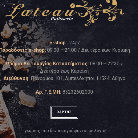
e-shop:
24/7
Παραδόσεις e-shop:
09:00 – 21:00 / Δευτέρα έως Κυριακή
Ωράριο Λειτουργίας Καταστήματος:
08:00 – 22:30 /
Δευτέρα έως Κυριακή
Διεύθυνση:
Πανόρμου 101, Αμπελόκηποι 11524, Αθήνα
Αρ. Γ.Ε.ΜΗ:
83232602000
ΧΑΡΤΗΣ
…γεύσεις που δεν περιγράφονται με λόγια!