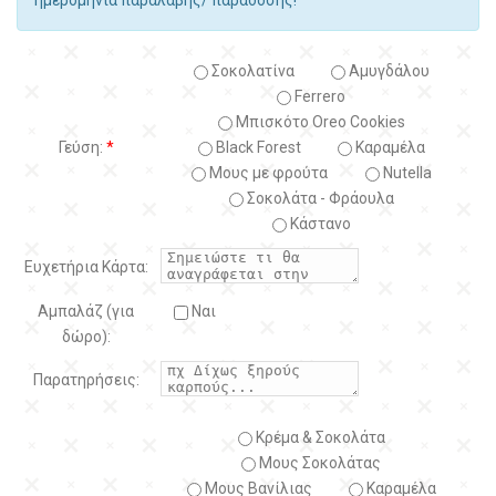
Σοκολατίνα
Αμυγδάλου
Ferrero
Μπισκότο Oreo Cookies
Γεύση:
*
Black Forest
Kαραμέλα
Μους με φρούτα
Nutella
Σοκολάτα - Φράουλα
Κάστανο
Ευχετήρια Κάρτα:
Αμπαλάζ (για
Ναι
δώρο):
Παρατηρήσεις:
Κρέμα & Σοκολάτα
Μους Σοκολάτας
Μους Βανίλιας
Καραμέλα