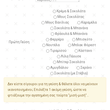
Κρέμα & Σοκολάτα
Μους Σοκολάτας
Μους Βανίλιας
Καραμέλα
Σοκολάτα & Μπανάνα
Φράουλα & Μπανάνα
Φερρέρο
Μπισκότο
Πρώτη Γεύση
Νουτέλα
Μπλακ Φόρεστ
Τιραμισού
Κάστανο
Λίλα Πάουσε
Μπίτερ Σοκολάτα
Αμυγδάλου
Σεράνο
Σοκολάτα (με Στέβια)
Δεν είστε σίγουροι για τη γεύση & θέλετε όλοι να μείνουν
ικανοποιημένοι; Επιλέξτε 1 ακόμη γεύση, ώστε να
φτιάξουμε την αγαπημένη σας τούρτα "μισή-μισή"...