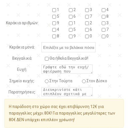
1
2
3
4
5
6
7
8
Κεράκια αριθμών:
9
1
2
3
4
5
6
7
8
9
0
0
Κεράκια μονά:
Βεγγαλικά:
Θα ήθελα Βεγγαλικά!!
Ευχή:
Σημείο ευχής:
Στην Τούρτα
Στον Δίσκο
Παρατηρήσεις:
Η παράδοση στο χώρο σας έχει επιβάρυνση 12€ για
παραγγελίες μέχρι 80€! Για παραγγελίες μεγαλύτερες των
80€ ΔΕΝ υπάρχει επιπλέον χρέωση!