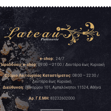
e-shop:
24/7
Παραδόσεις e-shop:
09:00 – 21:00 / Δευτέρα έως Κυριακή
Ωράριο Λειτουργίας Καταστήματος:
08:00 – 22:30 /
Δευτέρα έως Κυριακή
Διεύθυνση:
Πανόρμου 101, Αμπελόκηποι 11524, Αθήνα
Αρ. Γ.Ε.ΜΗ:
83232602000