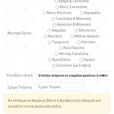
Κρέμα & Σοκολάτα
Μους Σοκολάτας
Μους Βανίλιας
Καραμέλα
Σοκολάτα & Μπανάνα
Φράουλα & Μπανάνα
Φερρέρο
Μπισκότο
Δέυτερη Γεύση:
Νουτέλα
Μπλακ Φόρεστ
Τιραμισού
Κάστανο
Λίλα Πάουσε
Μπίτερ Σοκολάτα
Αμυγδάλου
Σεράνο
Σοκολάτα (με Στέβια)
Επιπλέον υλικά:
Σχήμα Τούρτας
Αν επιθυμείτε Κεράκια (Μονά ή Αριθμητικά) ή Βεγγαλικά
επιλέξτε τα στα ακόλουθα πεδία: