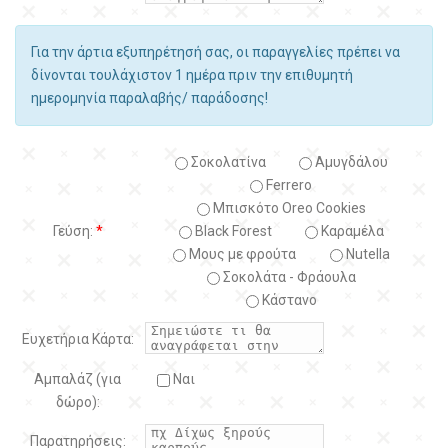
Για την άρτια εξυπηρέτησή σας, οι παραγγελίες πρέπει να
δίνονται τουλάχιστον 1 ημέρα πριν την επιθυμητή
ημερομηνία παραλαβής/ παράδοσης!
Σοκολατίνα
Αμυγδάλου
Ferrero
Μπισκότο Oreo Cookies
Γεύση:
*
Black Forest
Kαραμέλα
Μους με φρούτα
Nutella
Σοκολάτα - Φράουλα
Κάστανο
Ευχετήρια Κάρτα:
Αμπαλάζ (για
Ναι
δώρο):
Παρατηρήσεις: