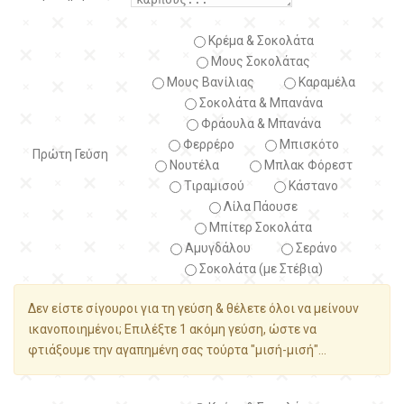
Κρέμα & Σοκολάτα
Μους Σοκολάτας
Μους Βανίλιας
Καραμέλα
Σοκολάτα & Μπανάνα
Φράουλα & Μπανάνα
Φερρέρο
Μπισκότο
Πρώτη Γεύση
Νουτέλα
Μπλακ Φόρεστ
Τιραμισού
Κάστανο
Λίλα Πάουσε
Μπίτερ Σοκολάτα
Αμυγδάλου
Σεράνο
Σοκολάτα (με Στέβια)
Δεν είστε σίγουροι για τη γεύση & θέλετε όλοι να μείνουν
ικανοποιημένοι; Επιλέξτε 1 ακόμη γεύση, ώστε να
φτιάξουμε την αγαπημένη σας τούρτα "μισή-μισή"...