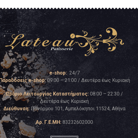
e-shop:
24/7
Παραδόσεις e-shop:
09:00 – 21:00 / Δευτέρα έως Κυριακή
Ωράριο Λειτουργίας Καταστήματος:
08:00 – 22:30 /
Δευτέρα έως Κυριακή
Διεύθυνση:
Πανόρμου 101, Αμπελόκηποι 11524, Αθήνα
Αρ. Γ.Ε.ΜΗ:
83232602000