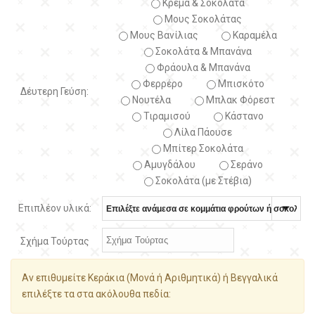
Κρέμα & Σοκολάτα
Μους Σοκολάτας
Μους Βανίλιας
Καραμέλα
Σοκολάτα & Μπανάνα
Φράουλα & Μπανάνα
Φερρέρο
Μπισκότο
Δέυτερη Γεύση:
Νουτέλα
Μπλακ Φόρεστ
Τιραμισού
Κάστανο
Λίλα Πάουσε
Μπίτερ Σοκολάτα
Αμυγδάλου
Σεράνο
Σοκολάτα (με Στέβια)
Επιπλέον υλικά:
Σχήμα Τούρτας
Αν επιθυμείτε Κεράκια (Μονά ή Αριθμητικά) ή Βεγγαλικά
επιλέξτε τα στα ακόλουθα πεδία: