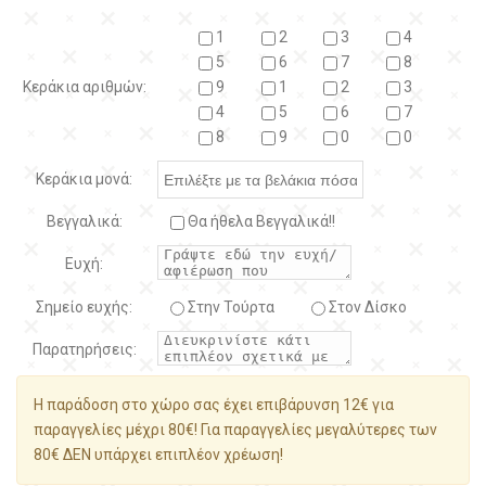
1
2
3
4
5
6
7
8
Κεράκια αριθμών:
9
1
2
3
4
5
6
7
8
9
0
0
Κεράκια μονά:
Βεγγαλικά:
Θα ήθελα Βεγγαλικά!!
Ευχή:
Σημείο ευχής:
Στην Τούρτα
Στον Δίσκο
Παρατηρήσεις:
Η παράδοση στο χώρο σας έχει επιβάρυνση 12€ για
παραγγελίες μέχρι 80€! Για παραγγελίες μεγαλύτερες των
80€ ΔΕΝ υπάρχει επιπλέον χρέωση!