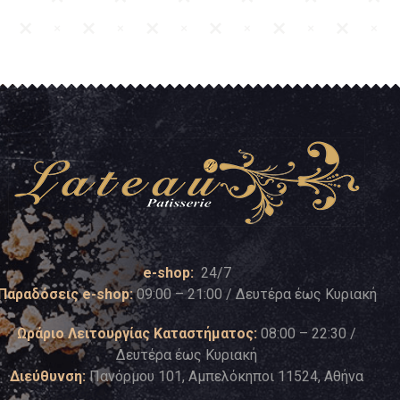
e-shop:
24/7
Παραδόσεις e-shop:
09:00 – 21:00 / Δευτέρα έως Κυριακή
Ωράριο Λειτουργίας Καταστήματος:
08:00 – 22:30 /
Δευτέρα έως Κυριακή
Διεύθυνση:
Πανόρμου 101, Αμπελόκηποι 11524, Αθήνα