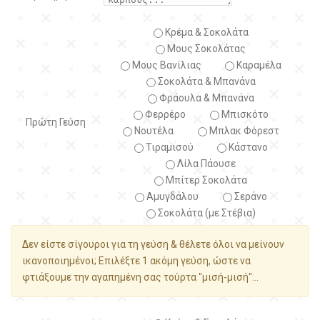
Κρέμα & Σοκολάτα
Μους Σοκολάτας
Μους Βανίλιας
Καραμέλα
Σοκολάτα & Μπανάνα
Φράουλα & Μπανάνα
Φερρέρο
Μπισκότο
Πρώτη Γεύση
Νουτέλα
Μπλακ Φόρεστ
Τιραμισού
Κάστανο
Λίλα Πάουσε
Μπίτερ Σοκολάτα
Αμυγδάλου
Σεράνο
Σοκολάτα (με Στέβια)
Δεν είστε σίγουροι για τη γεύση & θέλετε όλοι να μείνουν
ικανοποιημένοι; Επιλέξτε 1 ακόμη γεύση, ώστε να
φτιάξουμε την αγαπημένη σας τούρτα "μισή-μισή"...