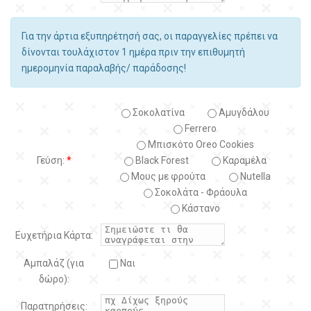
Για την άρτια εξυπηρέτησή σας, οι παραγγελίες πρέπει να
δίνονται τουλάχιστον 1 ημέρα πριν την επιθυμητή
ημερομηνία παραλαβής/ παράδοσης!
Σοκολατίνα
Αμυγδάλου
Ferrero
Μπισκότο Oreo Cookies
Γεύση:
*
Black Forest
Kαραμέλα
Μους με φρούτα
Nutella
Σοκολάτα - Φράουλα
Κάστανο
Ευχετήρια Κάρτα:
Αμπαλάζ (για
Ναι
δώρο):
Παρατηρήσεις: