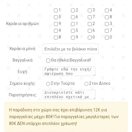
1
2
3
4
5
6
7
8
Κεράκια αριθμών:
9
1
2
3
4
5
6
7
8
9
0
0
Κεράκια μονά:
Βεγγαλικά:
Θα ήθελα Βεγγαλικά!!
Ευχή:
Σημείο ευχής:
Στην Τούρτα
Στον Δίσκο
Παρατηρήσεις:
Η παράδοση στο χώρο σας έχει επιβάρυνση 12€ για
παραγγελίες μέχρι 80€! Για παραγγελίες μεγαλύτερες των
80€ ΔΕΝ υπάρχει επιπλέον χρέωση!