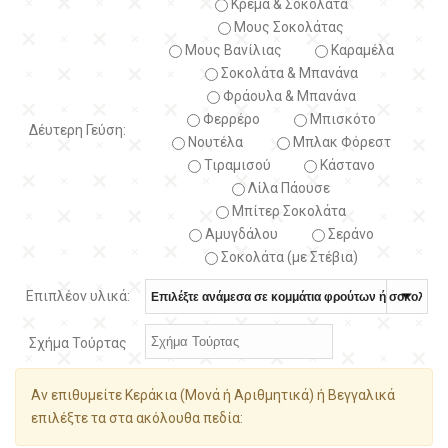
Κρέμα & Σοκολάτα
Μους Σοκολάτας
Μους Βανίλιας
Καραμέλα
Σοκολάτα & Μπανάνα
Φράουλα & Μπανάνα
Φερρέρο
Μπισκότο
Δέυτερη Γεύση:
Νουτέλα
Μπλακ Φόρεστ
Τιραμισού
Κάστανο
Λίλα Πάουσε
Μπίτερ Σοκολάτα
Αμυγδάλου
Σεράνο
Σοκολάτα (με Στέβια)
Επιπλέον υλικά:
Σχήμα Τούρτας
Αν επιθυμείτε Κεράκια (Μονά ή Αριθμητικά) ή Βεγγαλικά
επιλέξτε τα στα ακόλουθα πεδία: