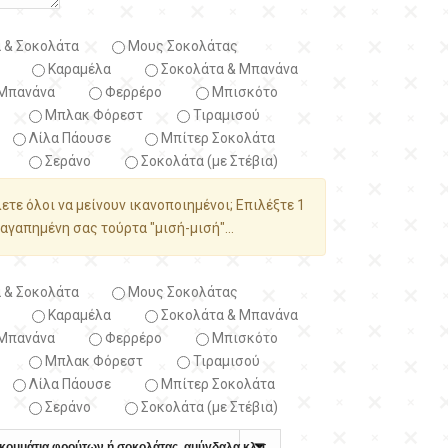
 & Σοκολάτα
Μους Σοκολάτας
Καραμέλα
Σοκολάτα & Μπανάνα
Μπανάνα
Φερρέρο
Μπισκότο
Μπλακ Φόρεστ
Τιραμισού
Λίλα Πάουσε
Μπίτερ Σοκολάτα
Σεράνο
Σοκολάτα (με Στέβια)
λετε όλοι να μείνουν ικανοποιημένοι; Επιλέξτε 1
αγαπημένη σας τούρτα "μισή-μισή"...
 & Σοκολάτα
Μους Σοκολάτας
Καραμέλα
Σοκολάτα & Μπανάνα
Μπανάνα
Φερρέρο
Μπισκότο
Μπλακ Φόρεστ
Τιραμισού
Λίλα Πάουσε
Μπίτερ Σοκολάτα
Σεράνο
Σοκολάτα (με Στέβια)