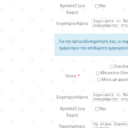
Αμπαλάζ (για
Ναι
δώρο):
Ευχετήρια Κάρτα:
Για την άρτια εξυπηρέτησή σας, οι π
ημέρα πριν την επιθυμητή ημερομην
Σοκολα
Μπισκότο Oreo
Γεύση:
*
Μους με φρού
Ευχετήρια Κάρτα:
Αμπαλάζ (για
Ναι
δώρο):
Παρατηρήσεις: