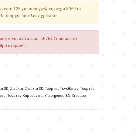
υνση 12€ για παραγγελίες μέχρι 80€! Για
ΕΝ υπάρχει επιπλέον χρέωση!
ση είναι ανά άτομο: 5€ /6€ Σημειώστε ή
θμό ατόμων: ↓
ια 3D
,
Ζωάκια
,
Ζωάκια 3D
,
Τούρτες Γενεθλίων
,
Τουρτες
ωες
,
Τουρτες Καρτουν και Υπερηρωες 3Δ
,
Χιουμορ
,