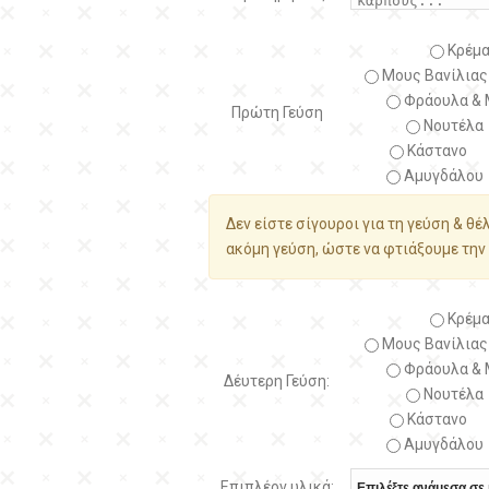
Κρέμα
Μους Βανίλιας
Φράουλα & 
Πρώτη Γεύση
Νουτέλα
Κάστανο
Αμυγδάλου
Δεν είστε σίγουροι για τη γεύση & θέ
ακόμη γεύση, ώστε να φτιάξουμε την 
Κρέμα
Μους Βανίλιας
Φράουλα & 
Δέυτερη Γεύση:
Νουτέλα
Κάστανο
Αμυγδάλου
Επιπλέον υλικά: