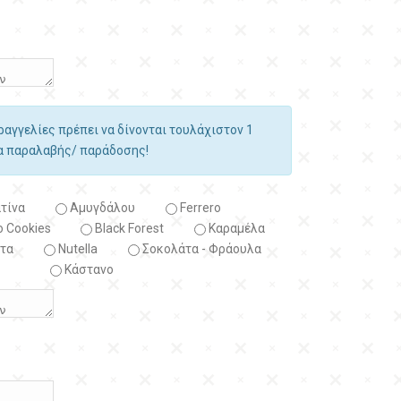
αραγγελίες πρέπει να δίνονται τουλάχιστον 1
ία παραλαβής/ παράδοσης!
τίνα
Αμυγδάλου
Ferrero
 Cookies
Black Forest
Kαραμέλα
τα
Nutella
Σοκολάτα - Φράουλα
Κάστανο