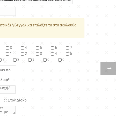
ητικά) ή Βεγγαλικά επιλέξτε τα στα ακόλουθα
3
4
5
6
7
1
2
3
4
5
7
8
9
0
0
λικά!!
Στον Δίσκο