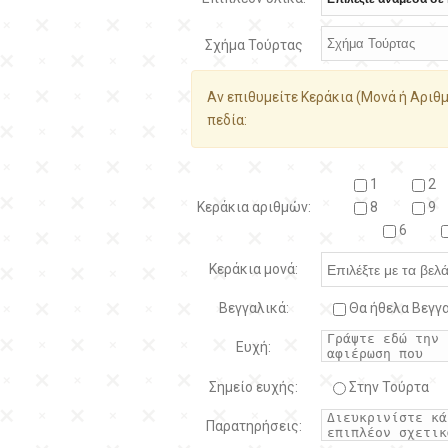
Σχήμα Τούρτας
Αν επιθυμείτε Κεράκια (Μονά ή Αριθμ
πεδία:
1
2
Κεράκια αριθμών:
8
9
6
Κεράκια μονά:
Βεγγαλικά:
Θα ήθελα Βεγγα
Ευχή:
Σημείο ευχής:
Στην Τούρτα
Παρατηρήσεις: