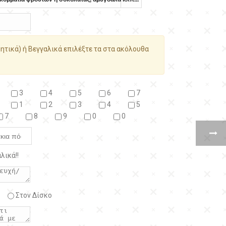
ητικά) ή Βεγγαλικά επιλέξτε τα στα ακόλουθα
3
4
5
6
7
1
2
3
4
5
7
8
9
0
0
λικά!!
Στον Δίσκο