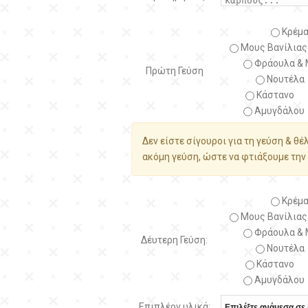
Κρέμα
Μους Βανίλιας
Φράουλα & 
Πρώτη Γεύση
Νουτέλα
Κάστανο
Αμυγδάλου
Δεν είστε σίγουροι για τη γεύση & θέ
ακόμη γεύση, ώστε να φτιάξουμε την 
Κρέμα
Μους Βανίλιας
Φράουλα & 
Δέυτερη Γεύση:
Νουτέλα
Κάστανο
Αμυγδάλου
Επιπλέον υλικά: