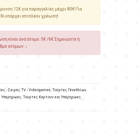
υνση 12€ για παραγγελίες μέχρι 80€! Για
ΕΝ υπάρχει επιπλέον χρέωση!
ση είναι ανά άτομο: 5€ /6€ Σημειώστε ή
θμό ατόμων: ↓
ίες - Σειρες TV - Videogames
,
Τούρτες Γενεθλίων
,
ι Υπερηρωες
,
Τουρτες Καρτουν και Υπερηρωες