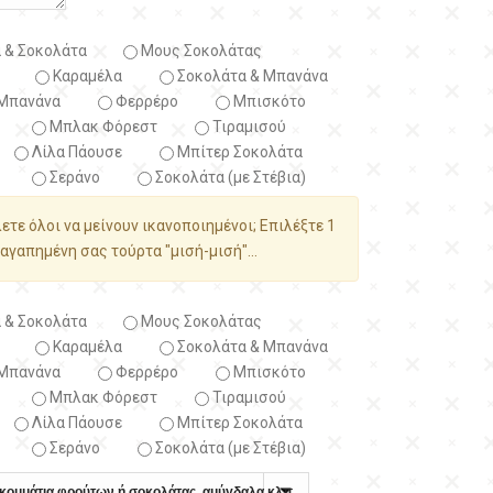
 & Σοκολάτα
Μους Σοκολάτας
Καραμέλα
Σοκολάτα & Μπανάνα
Μπανάνα
Φερρέρο
Μπισκότο
Μπλακ Φόρεστ
Τιραμισού
Λίλα Πάουσε
Μπίτερ Σοκολάτα
Σεράνο
Σοκολάτα (με Στέβια)
λετε όλοι να μείνουν ικανοποιημένοι; Επιλέξτε 1
αγαπημένη σας τούρτα "μισή-μισή"...
 & Σοκολάτα
Μους Σοκολάτας
Καραμέλα
Σοκολάτα & Μπανάνα
Μπανάνα
Φερρέρο
Μπισκότο
Μπλακ Φόρεστ
Τιραμισού
Λίλα Πάουσε
Μπίτερ Σοκολάτα
Σεράνο
Σοκολάτα (με Στέβια)