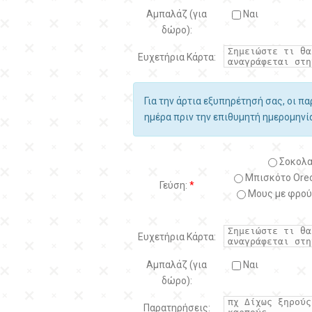
Αμπαλάζ (για
Ναι
δώρο):
Ευχετήρια Κάρτα:
Για την άρτια εξυπηρέτησή σας, οι π
ημέρα πριν την επιθυμητή ημερομην
Σοκολα
Μπισκότο Oreo
Γεύση:
*
Μους με φρού
Ευχετήρια Κάρτα:
Αμπαλάζ (για
Ναι
δώρο):
Παρατηρήσεις: