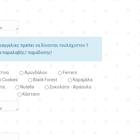
αραγγελίες πρέπει να δίνονται τουλάχιστον 1
ία παραλαβής/ παράδοσης!
τίνα
Αμυγδάλου
Ferrero
 Cookies
Black Forest
Kαραμέλα
τα
Nutella
Σοκολάτα - Φράουλα
Κάστανο