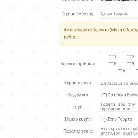
Σχήμα Τούρτας
Αν επιθυμείτε Κεράκια (Μονά ή Αριθμ
πεδία:
1
2
Κεράκια αριθμών:
8
9
6
Κεράκια μονά:
Βεγγαλικά:
Θα ήθελα Βεγγα
Ευχή:
Σημείο ευχής:
Στην Τούρτα
Παρατηρήσεις: