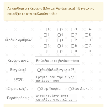
Αν επιθυμείτε Κεράκια (Μονά ή Αριθμητικά) ή Βεγγαλικά
επιλέξτε τα στα ακόλουθα πεδία:
1
2
3
4
5
6
7
8
Κεράκια αριθμών:
9
1
2
3
4
5
6
7
8
9
0
0
Κεράκια μονά:
Βεγγαλικά:
Θα ήθελα Βεγγαλικά!!
Ευχή:
Σημείο ευχής:
Στην Τούρτα
Στον Δίσκο
Παρατηρήσεις: