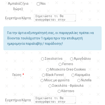
Αμπαλάζ (για
Ναι
δώρο):
Ευχετήρια Κάρτα:
Για την άρτια εξυπηρέτησή σας, οι παραγγελίες πρέπει να
δίνονται τουλάχιστον 1 ημέρα πριν την επιθυμητή
ημερομηνία παραλαβής/ παράδοσης!
Σοκολατίνα
Αμυγδάλου
Ferrero
Μπισκότο Oreo Cookies
Γεύση:
*
Black Forest
Kαραμέλα
Μους με φρούτα
Nutella
Σοκολάτα - Φράουλα
Κάστανο
Ευχετήρια Κάρτα: