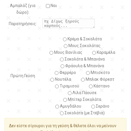
Αμπαλάζ (για
Ναι
δώρο):
Παρατηρήσεις:
Κρέμα & Σοκολάτα
Μους Σοκολάτας
Μους Βανίλιας
Καραμέλα
Σοκολάτα & Μπανάνα
Φράουλα & Μπανάνα
Φερρέρο
Μπισκότο
Πρώτη Γεύση
Νουτέλα
Μπλακ Φόρεστ
Τιραμισού
Κάστανο
Λίλα Πάουσε
Μπίτερ Σοκολάτα
Αμυγδάλου
Σεράνο
Σοκολάτα (με Στέβια)
Δεν είστε σίγουροι για τη γεύση & θέλετε όλοι να μείνουν