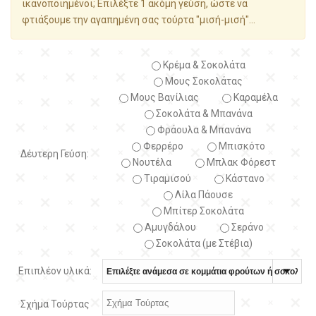
ικανοποιημένοι; Επιλέξτε 1 ακόμη γεύση, ώστε να
φτιάξουμε την αγαπημένη σας τούρτα "μισή-μισή"...
Κρέμα & Σοκολάτα
Μους Σοκολάτας
Μους Βανίλιας
Καραμέλα
Σοκολάτα & Μπανάνα
Φράουλα & Μπανάνα
Φερρέρο
Μπισκότο
Δέυτερη Γεύση:
Νουτέλα
Μπλακ Φόρεστ
Τιραμισού
Κάστανο
Λίλα Πάουσε
Μπίτερ Σοκολάτα
Αμυγδάλου
Σεράνο
Σοκολάτα (με Στέβια)
Επιπλέον υλικά:
Σχήμα Τούρτας