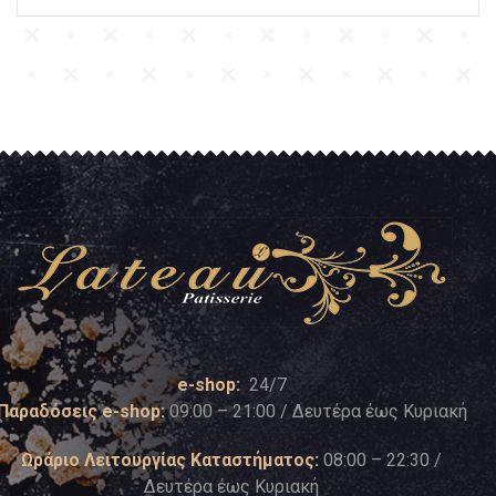
e-shop:
24/7
Παραδόσεις e-shop:
09:00 – 21:00 / Δευτέρα έως Κυριακή
Ωράριο Λειτουργίας Καταστήματος:
08:00 – 22:30 /
Δευτέρα έως Κυριακή