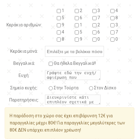
1
2
3
4
5
6
7
8
Κεράκια αριθμών:
9
1
2
3
4
5
6
7
8
9
0
0
Κεράκια μονά:
Βεγγαλικά:
Θα ήθελα Βεγγαλικά!!
Ευχή:
Σημείο ευχής:
Στην Τούρτα
Στον Δίσκο
Παρατηρήσεις:
Η παράδοση στο χώρο σας έχει επιβάρυνση 12€ για
παραγγελίες μέχρι 80€! Για παραγγελίες μεγαλύτερες των
80€ ΔΕΝ υπάρχει επιπλέον χρέωση!