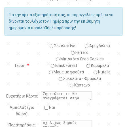
Για την άρτια εξυπηρέτησή σας, οι παραγγελίες πρέπει να
δίνονται τουλάχιστον 1 ημέρα πριν την επιθυμητή
ημερομηνία παραλαβής/ παράδοσης!
Σοκολατίνα
Αμυγδάλου
Ferrero
Μπισκότο Oreo Cookies
Γεύση:
*
Black Forest
Kαραμέλα
Μους με φρούτα
Nutella
Σοκολάτα - Φράουλα
Κάστανο
Ευχετήρια Κάρτα:
Αμπαλάζ (για
Ναι
δώρο):
Παρατηρήσεις: