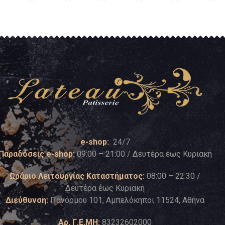
e-shop:
24/7
Παραδόσεις e-shop:
09:00 – 21:00 / Δευτέρα έως Κυριακή
Ωράριο Λειτουργίας Καταστήματος:
08:00 – 22:30 /
Δευτέρα έως Κυριακή
Διεύθυνση:
Πανόρμου 101, Αμπελόκηποι 11524, Αθήνα
Αρ. Γ.Ε.ΜΗ:
83232602000