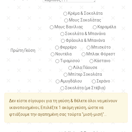
Κρέμα & Σοκολάτα
Μους Σοκολάτας
Μους Βανίλιας
Καραμέλα
Σοκολάτα & Μπανάνα
Φράουλα & Μπανάνα
Φερρέρο
Μπισκότο
Πρώτη Γεύση
Νουτέλα
Μπλακ Φόρεστ
Τιραμισού
Κάστανο
Λίλα Πάουσε
Μπίτερ Σοκολάτα
Αμυγδάλου
Σεράνο
Σοκολάτα (με Στέβια)
Δεν είστε σίγουροι για τη γεύση & θέλετε όλοι να μείνουν
ικανοποιημένοι; Επιλέξτε 1 ακόμη γεύση, ώστε να
φτιάξουμε την αγαπημένη σας τούρτα "μισή-μισή"...