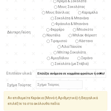
Κρέμα & Σοκολάτα
Μους Σοκολάτας
Μους Βανίλιας
Καραμέλα
Σοκολάτα & Μπανάνα
Φράουλα & Μπανάνα
Φερρέρο
Μπισκότο
Δέυτερη Γεύση:
Νουτέλα
Μπλακ Φόρεστ
Τιραμισού
Κάστανο
Λίλα Πάουσε
Μπίτερ Σοκολάτα
Αμυγδάλου
Σεράνο
Σοκολάτα (με Στέβια)
Επιπλέον υλικά:
Σχήμα Τούρτας
Αν επιθυμείτε Κεράκια (Μονά ή Αριθμητικά) ή Βεγγαλικά
επιλέξτε τα στα ακόλουθα πεδία: