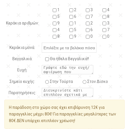
1
2
3
4
5
6
7
8
Κεράκια αριθμών:
9
1
2
3
4
5
6
7
8
9
0
0
Κεράκια μονά:
Βεγγαλικά:
Θα ήθελα Βεγγαλικά!!
Ευχή:
Σημείο ευχής:
Στην Τούρτα
Στον Δίσκο
Παρατηρήσεις:
Η παράδοση στο χώρο σας έχει επιβάρυνση 12€ για
παραγγελίες μέχρι 80€! Για παραγγελίες μεγαλύτερες των
80€ ΔΕΝ υπάρχει επιπλέον χρέωση!