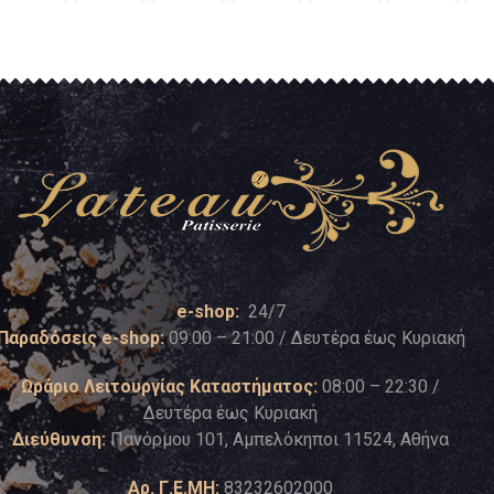
e-shop:
24/7
Παραδόσεις e-shop:
09:00 – 21:00 / Δευτέρα έως Κυριακή
Ωράριο Λειτουργίας Καταστήματος:
08:00 – 22:30 /
Δευτέρα έως Κυριακή
Διεύθυνση:
Πανόρμου 101, Αμπελόκηποι 11524, Αθήνα
Αρ. Γ.Ε.ΜΗ:
83232602000