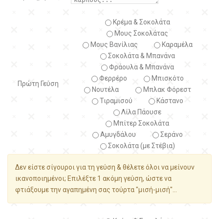
Κρέμα & Σοκολάτα
Μους Σοκολάτας
Μους Βανίλιας
Καραμέλα
Σοκολάτα & Μπανάνα
Φράουλα & Μπανάνα
Φερρέρο
Μπισκότο
Πρώτη Γεύση
Νουτέλα
Μπλακ Φόρεστ
Τιραμισού
Κάστανο
Λίλα Πάουσε
Μπίτερ Σοκολάτα
Αμυγδάλου
Σεράνο
Σοκολάτα (με Στέβια)
Δεν είστε σίγουροι για τη γεύση & θέλετε όλοι να μείνουν
ικανοποιημένοι; Επιλέξτε 1 ακόμη γεύση, ώστε να
φτιάξουμε την αγαπημένη σας τούρτα "μισή-μισή"...