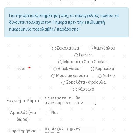
Για την άρτια εξυπηρέτησή σας, οι παραγγελίες πρέπει να
δίνονται τουλάχιστον 1 ημέρα πριν την επιθυμητή
ημερομηνία παραλαβής/ παράδοσης!
Σοκολατίνα
Αμυγδάλου
Ferrero
Μπισκότο Oreo Cookies
Γεύση:
*
Black Forest
Kαραμέλα
Μους με φρούτα
Nutella
Σοκολάτα - Φράουλα
Κάστανο
Ευχετήρια Κάρτα:
Αμπαλάζ (για
Ναι
δώρο):
Παρατηρήσεις: