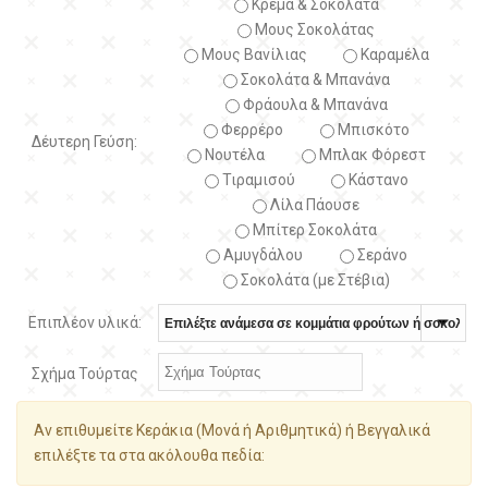
Κρέμα & Σοκολάτα
Μους Σοκολάτας
Μους Βανίλιας
Καραμέλα
Σοκολάτα & Μπανάνα
Φράουλα & Μπανάνα
Φερρέρο
Μπισκότο
Δέυτερη Γεύση:
Νουτέλα
Μπλακ Φόρεστ
Τιραμισού
Κάστανο
Λίλα Πάουσε
Μπίτερ Σοκολάτα
Αμυγδάλου
Σεράνο
Σοκολάτα (με Στέβια)
Επιπλέον υλικά:
Σχήμα Τούρτας
Αν επιθυμείτε Κεράκια (Μονά ή Αριθμητικά) ή Βεγγαλικά
επιλέξτε τα στα ακόλουθα πεδία: