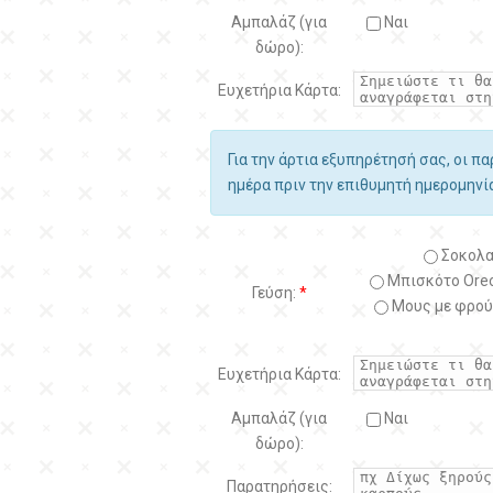
Αμπαλάζ (για
Ναι
δώρο):
Ευχετήρια Κάρτα:
Για την άρτια εξυπηρέτησή σας, οι π
ημέρα πριν την επιθυμητή ημερομην
Σοκολα
Μπισκότο Oreo
Γεύση:
*
Μους με φρού
Ευχετήρια Κάρτα:
Αμπαλάζ (για
Ναι
δώρο):
Παρατηρήσεις: