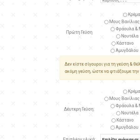
Κρέμα
Μους Βανίλιας
Φράουλα & 
Πρώτη Γεύση
Νουτέλα
Κάστανο
Αμυγδάλου
Δεν είστε σίγουροι για τη γεύση & θέ
ακόμη γεύση, ώστε να φτιάξουμε την 
Κρέμα
Μους Βανίλιας
Φράουλα & 
Δέυτερη Γεύση:
Νουτέλα
Κάστανο
Αμυγδάλου
Επιπλέον υλικά: