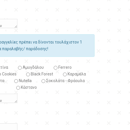
αραγγελίες πρέπει να δίνονται τουλάχιστον 1
ία παραλαβής/ παράδοσης!
τίνα
Αμυγδάλου
Ferrero
 Cookies
Black Forest
Kαραμέλα
τα
Nutella
Σοκολάτα - Φράουλα
Κάστανο