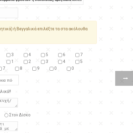
ητικά) ή Βεγγαλικά επιλέξτε τα στα ακόλουθα
3
4
5
6
7
1
2
3
4
5
7
8
9
0
0
λικά!!
Στον Δίσκο