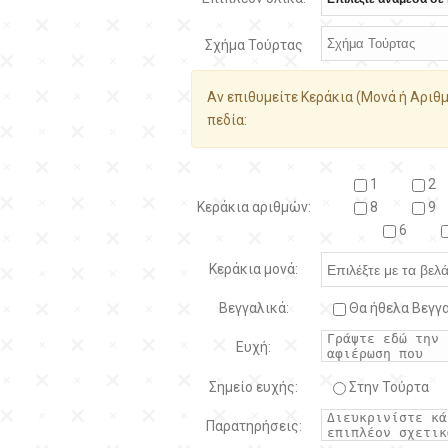
Σχήμα Τούρτας
Αν επιθυμείτε Κεράκια (Μονά ή Αριθμ
πεδία:
1
2
Κεράκια αριθμών:
8
9
6
Κεράκια μονά:
Βεγγαλικά:
Θα ήθελα Βεγγα
Ευχή:
Σημείο ευχής:
Στην Τούρτα
Παρατηρήσεις: