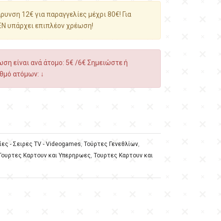
υνση 12€ για παραγγελίες μέχρι 80€! Για
ΕΝ υπάρχει επιπλέον χρέωση!
ση είναι ανά άτομο: 5€ /6€ Σημειώστε ή
θμό ατόμων: ↓
ίες - Σειρες TV - Videogames
,
Τούρτες Γενεθλίων
,
Τουρτες Καρτουν και Υπερηρωες
,
Τουρτες Καρτουν και