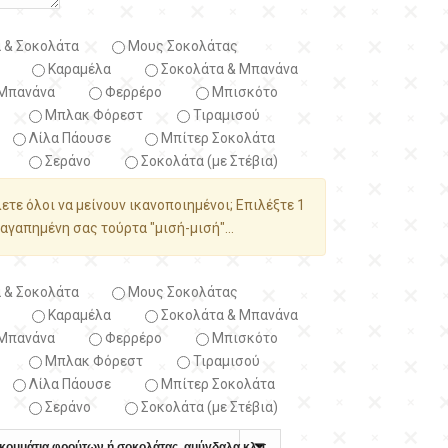
 & Σοκολάτα
Μους Σοκολάτας
Καραμέλα
Σοκολάτα & Μπανάνα
Μπανάνα
Φερρέρο
Μπισκότο
Μπλακ Φόρεστ
Τιραμισού
Λίλα Πάουσε
Μπίτερ Σοκολάτα
Σεράνο
Σοκολάτα (με Στέβια)
λετε όλοι να μείνουν ικανοποιημένοι; Επιλέξτε 1
αγαπημένη σας τούρτα "μισή-μισή"...
 & Σοκολάτα
Μους Σοκολάτας
Καραμέλα
Σοκολάτα & Μπανάνα
Μπανάνα
Φερρέρο
Μπισκότο
Μπλακ Φόρεστ
Τιραμισού
Λίλα Πάουσε
Μπίτερ Σοκολάτα
Σεράνο
Σοκολάτα (με Στέβια)