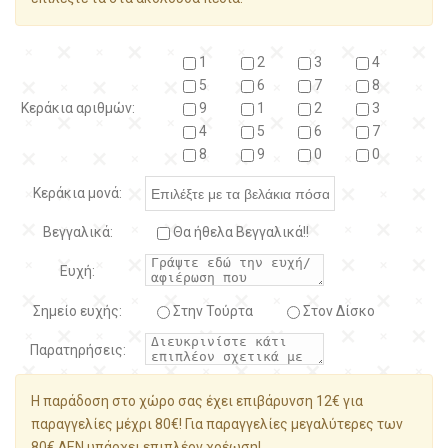
1
2
3
4
5
6
7
8
Κεράκια αριθμών:
9
1
2
3
4
5
6
7
8
9
0
0
Κεράκια μονά:
Βεγγαλικά:
Θα ήθελα Βεγγαλικά!!
Ευχή:
Σημείο ευχής:
Στην Τούρτα
Στον Δίσκο
Παρατηρήσεις:
Η παράδοση στο χώρο σας έχει επιβάρυνση 12€ για
παραγγελίες μέχρι 80€! Για παραγγελίες μεγαλύτερες των
80€ ΔΕΝ υπάρχει επιπλέον χρέωση!