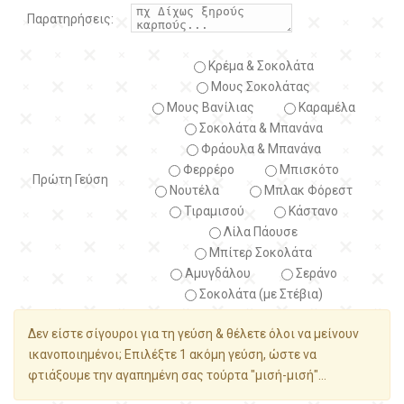
Παρατηρήσεις:
Κρέμα & Σοκολάτα
Μους Σοκολάτας
Μους Βανίλιας
Καραμέλα
Σοκολάτα & Μπανάνα
Φράουλα & Μπανάνα
Φερρέρο
Μπισκότο
Πρώτη Γεύση
Νουτέλα
Μπλακ Φόρεστ
Τιραμισού
Κάστανο
Λίλα Πάουσε
Μπίτερ Σοκολάτα
Αμυγδάλου
Σεράνο
Σοκολάτα (με Στέβια)
Δεν είστε σίγουροι για τη γεύση & θέλετε όλοι να μείνουν
ικανοποιημένοι; Επιλέξτε 1 ακόμη γεύση, ώστε να
φτιάξουμε την αγαπημένη σας τούρτα "μισή-μισή"...