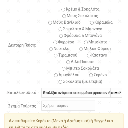
Κρέμα & Σοκολάτα
Μους Σοκολάτας
Μους Βανίλιας
Καραμέλα
Σοκολάτα & Μπανάνα
Φράουλα & Μπανάνα
Φερρέρο
Μπισκότο
Δέυτερη Γεύση:
Νουτέλα
Μπλακ Φόρεστ
Τιραμισού
Κάστανο
Λίλα Πάουσε
Μπίτερ Σοκολάτα
Αμυγδάλου
Σεράνο
Σοκολάτα (με Στέβια)
Επιπλέον υλικά:
Σχήμα Τούρτας
Αν επιθυμείτε Κεράκια (Μονά ή Αριθμητικά) ή Βεγγαλικά
επιλέξτε τα στα ακόλουθα πεδία: