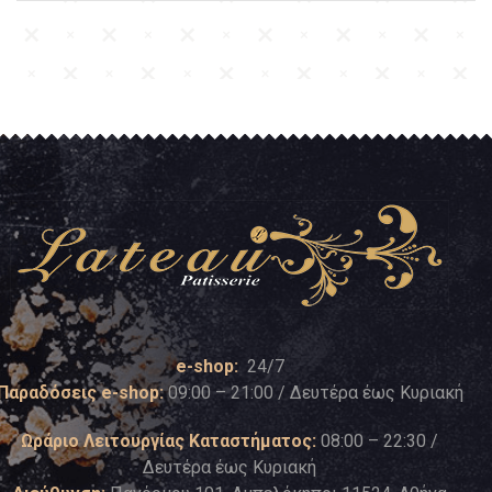
e-shop:
24/7
Παραδόσεις e-shop:
09:00 – 21:00 / Δευτέρα έως Κυριακή
Ωράριο Λειτουργίας Καταστήματος:
08:00 – 22:30 /
Δευτέρα έως Κυριακή