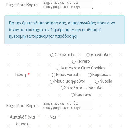
Ευχετήρια Κάρτα:
Για την άρτια εξυπηρέτησή σας, οι παραγγελίες πρέπει να
δίνονται τουλάχιστον 1 ημέρα πριν την επιθυμητή
ημερομηνία παραλαβής/ παράδοσης!
Σοκολατίνα
Αμυγδάλου
Ferrero
Μπισκότο Oreo Cookies
Γεύση:
*
Black Forest
Kαραμέλα
Μους με φρούτα
Nutella
Σοκολάτα - Φράουλα
Κάστανο
Ευχετήρια Κάρτα:
Αμπαλάζ (για
Ναι
δώρο):