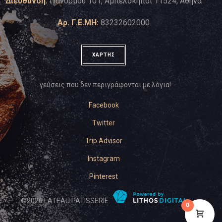
Διεύθυνση:
Πανόρμου 101, Αμπελόκηποι 11524, Αθήνα
Αρ. Γ.Ε.ΜΗ:
83232602000
ΧΑΡΤΗΣ
…γεύσεις που δεν περιγράφονται με λόγια!
Facebook
Twitter
Trip Advisor
Instagram
Pinterest
©
2026
LATEAU PATISSERIE
0