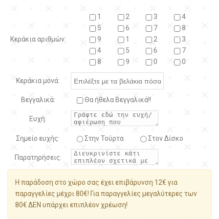
1
2
3
4
5
6
7
8
Κεράκια αριθμών:
9
1
2
3
4
5
6
7
8
9
0
0
Κεράκια μονά:
Βεγγαλικά:
Θα ήθελα Βεγγαλικά!!
Ευχή:
Σημείο ευχής:
Στην Τούρτα
Στον Δίσκο
Παρατηρήσεις:
Η παράδοση στο χώρο σας έχει επιβάρυνση 12€ για
παραγγελίες μέχρι 80€! Για παραγγελίες μεγαλύτερες των
80€ ΔΕΝ υπάρχει επιπλέον χρέωση!