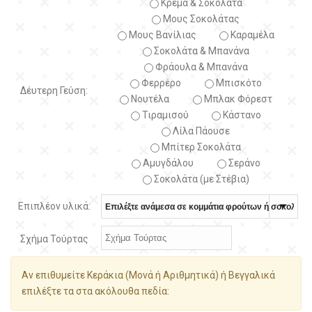
Κρέμα & Σοκολάτα
Μους Σοκολάτας
Μους Βανίλιας
Καραμέλα
Σοκολάτα & Μπανάνα
Φράουλα & Μπανάνα
Φερρέρο
Μπισκότο
Δέυτερη Γεύση:
Νουτέλα
Μπλακ Φόρεστ
Τιραμισού
Κάστανο
Λίλα Πάουσε
Μπίτερ Σοκολάτα
Αμυγδάλου
Σεράνο
Σοκολάτα (με Στέβια)
Επιπλέον υλικά:
Σχήμα Τούρτας
Αν επιθυμείτε Κεράκια (Μονά ή Αριθμητικά) ή Βεγγαλικά
επιλέξτε τα στα ακόλουθα πεδία: