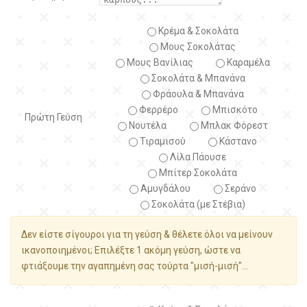
Κρέμα & Σοκολάτα
Μους Σοκολάτας
Μους Βανίλιας
Καραμέλα
Σοκολάτα & Μπανάνα
Φράουλα & Μπανάνα
Φερρέρο
Μπισκότο
Πρώτη Γεύση
Νουτέλα
Μπλακ Φόρεστ
Τιραμισού
Κάστανο
Λίλα Πάουσε
Μπίτερ Σοκολάτα
Αμυγδάλου
Σεράνο
Σοκολάτα (με Στέβια)
Δεν είστε σίγουροι για τη γεύση & θέλετε όλοι να μείνουν
ικανοποιημένοι; Επιλέξτε 1 ακόμη γεύση, ώστε να
φτιάξουμε την αγαπημένη σας τούρτα "μισή-μισή"...