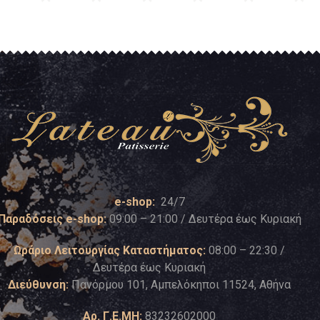
e-shop:
24/7
Παραδόσεις e-shop:
09:00 – 21:00 / Δευτέρα έως Κυριακή
Ωράριο Λειτουργίας Καταστήματος:
08:00 – 22:30 /
Δευτέρα έως Κυριακή
Διεύθυνση:
Πανόρμου 101, Αμπελόκηποι 11524, Αθήνα
Αρ. Γ.Ε.ΜΗ:
83232602000