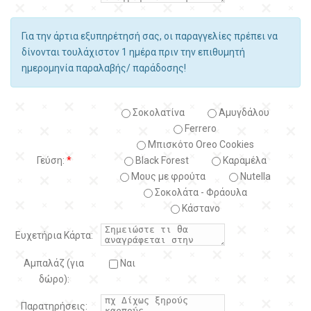
Για την άρτια εξυπηρέτησή σας, οι παραγγελίες πρέπει να
δίνονται τουλάχιστον 1 ημέρα πριν την επιθυμητή
ημερομηνία παραλαβής/ παράδοσης!
Σοκολατίνα
Αμυγδάλου
Ferrero
Μπισκότο Oreo Cookies
Γεύση:
*
Black Forest
Kαραμέλα
Μους με φρούτα
Nutella
Σοκολάτα - Φράουλα
Κάστανο
Ευχετήρια Κάρτα:
Αμπαλάζ (για
Ναι
δώρο):
Παρατηρήσεις: