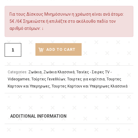
Για τους Δίσκους Μνημόσυνων η χρέωση είναι ανά άτομο:
5€ /6€ Σημειώστε ή επιλέξτε στο ακόλουθο πεδίο τον
αριθμό ατόμων: ↓
ADD TO CART
Categories:
Ζωάκια
,
Ζωάκια Κλασσικά
,
Ταινίες - Σειρες TV -
Videogames
,
Τούρτες Γενεθλίων
,
Τουρτες για κορίτσια
,
Τουρτες
Καρτουν και Υπερηρωες
,
Τουρτες Καρτουν και Υπερηρωες Κλασσικά
ADDITIONAL INFORMATION