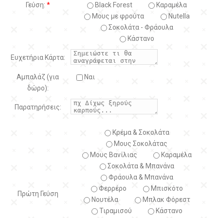
Γεύση:
*
Black Forest
Kαραμέλα
Μους με φρούτα
Nutella
Σοκολάτα - Φράουλα
Κάστανο
Ευχετήρια Κάρτα:
Αμπαλάζ (για
Ναι
δώρο):
Παρατηρήσεις:
Κρέμα & Σοκολάτα
Μους Σοκολάτας
Μους Βανίλιας
Καραμέλα
Σοκολάτα & Μπανάνα
Φράουλα & Μπανάνα
Φερρέρο
Μπισκότο
Πρώτη Γεύση
Νουτέλα
Μπλακ Φόρεστ
Τιραμισού
Κάστανο