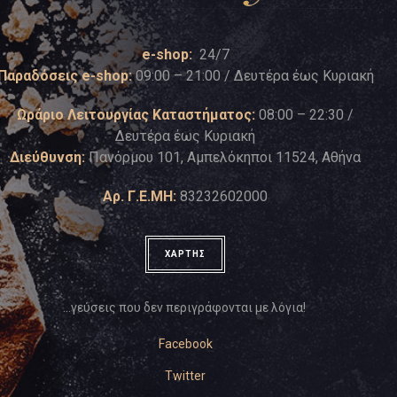
e-shop:
24/7
Παραδόσεις e-shop:
09:00 – 21:00 / Δευτέρα έως Κυριακή
Ωράριο Λειτουργίας Καταστήματος:
08:00 – 22:30 /
Δευτέρα έως Κυριακή
Διεύθυνση:
Πανόρμου 101, Αμπελόκηποι 11524, Αθήνα
Αρ. Γ.Ε.ΜΗ:
83232602000
ΧΑΡΤΗΣ
…γεύσεις που δεν περιγράφονται με λόγια!
Facebook
Twitter