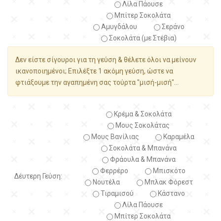
Λίλα Πάουσε
Μπίτερ Σοκολάτα
Αμυγδάλου
Σεράνο
Σοκολάτα (με Στέβια)
Δεν είστε σίγουροι για τη γεύση & θέλετε όλοι να μείνουν
ικανοποιημένοι; Επιλέξτε 1 ακόμη γεύση, ώστε να
φτιάξουμε την αγαπημένη σας τούρτα "μισή-μισή"...
Κρέμα & Σοκολάτα
Μους Σοκολάτας
Μους Βανίλιας
Καραμέλα
Σοκολάτα & Μπανάνα
Φράουλα & Μπανάνα
Φερρέρο
Μπισκότο
Δέυτερη Γεύση:
Νουτέλα
Μπλακ Φόρεστ
Τιραμισού
Κάστανο
Λίλα Πάουσε
Μπίτερ Σοκολάτα