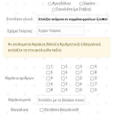
Αμυγδάλου
Σεράνο
Σοκολάτα (με Στέβια)
Επιπλέον υλικά:
Σχήμα Τούρτας
Αν επιθυμείτε Κεράκια (Μονά ή Αριθμητικά) ή Βεγγαλικά
επιλέξτε τα στα ακόλουθα πεδία:
1
2
3
4
5
6
7
8
Κεράκια αριθμών:
9
1
2
3
4
5
6
7
8
9
0
0
Κεράκια μονά:
Βεγγαλικά:
Θα ήθελα Βεγγαλικά!!