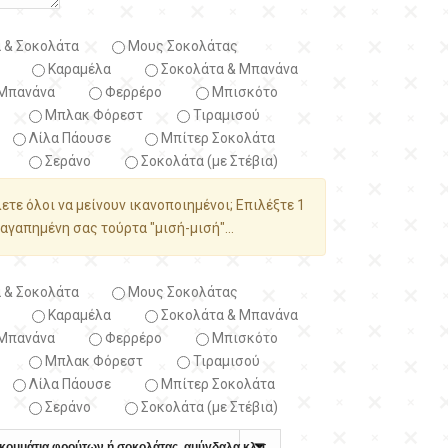
 & Σοκολάτα
Μους Σοκολάτας
Καραμέλα
Σοκολάτα & Μπανάνα
Μπανάνα
Φερρέρο
Μπισκότο
Μπλακ Φόρεστ
Τιραμισού
Λίλα Πάουσε
Μπίτερ Σοκολάτα
Σεράνο
Σοκολάτα (με Στέβια)
λετε όλοι να μείνουν ικανοποιημένοι; Επιλέξτε 1
αγαπημένη σας τούρτα "μισή-μισή"...
 & Σοκολάτα
Μους Σοκολάτας
Καραμέλα
Σοκολάτα & Μπανάνα
Μπανάνα
Φερρέρο
Μπισκότο
Μπλακ Φόρεστ
Τιραμισού
Λίλα Πάουσε
Μπίτερ Σοκολάτα
Σεράνο
Σοκολάτα (με Στέβια)