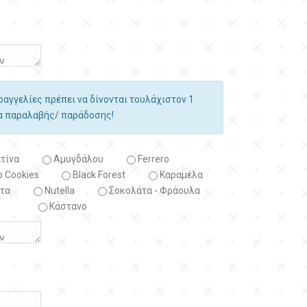
αραγγελίες πρέπει να δίνονται τουλάχιστον 1
ία παραλαβής/ παράδοσης!
τίνα
Αμυγδάλου
Ferrero
 Cookies
Black Forest
Kαραμέλα
τα
Nutella
Σοκολάτα - Φράουλα
Κάστανο