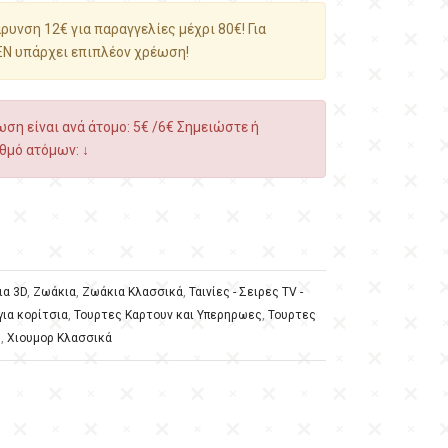
υνση 12€ για παραγγελίες μέχρι 80€! Για
ΕΝ υπάρχει επιπλέον χρέωση!
ση είναι ανά άτομο: 5€ /6€ Σημειώστε ή
θμό ατόμων: ↓
ια 3D
,
Ζωάκια
,
Ζωάκια Κλασσικά
,
Ταινίες - Σειρες TV -
για κορίτσια
,
Τουρτες Καρτουν και Υπερηρωες
,
Τουρτες
ρ
,
Χιουμορ Κλασσικά