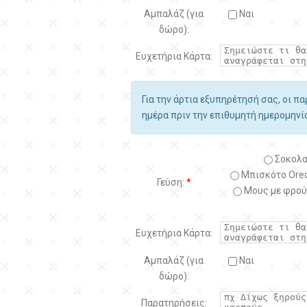
Αμπαλάζ (για
Ναι
δώρο):
Ευχετήρια Κάρτα:
Για την άρτια εξυπηρέτησή σας, οι π
ημέρα πριν την επιθυμητή ημερομην
Σοκολα
Μπισκότο Oreo
Γεύση:
*
Μους με φρού
Ευχετήρια Κάρτα:
Αμπαλάζ (για
Ναι
δώρο):
Παρατηρήσεις: