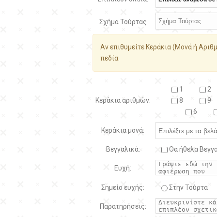
Σχήμα Τούρτας
Αν επιθυμείτε Κεράκια (Μονά ή Αριθμ
πεδία:
1
2
Κεράκια αριθμών:
8
9
6
Κεράκια μονά:
Βεγγαλικά:
Θα ήθελα Βεγγα
Ευχή:
Σημείο ευχής:
Στην Τούρτα
Παρατηρήσεις: