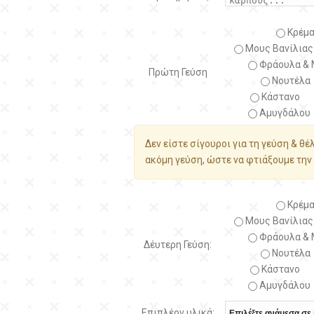
Κρέμα
Μους Βανίλιας
Φράουλα & 
Πρώτη Γεύση
Νουτέλα
Κάστανο
Αμυγδάλου
Δεν είστε σίγουροι για τη γεύση & θέ
ακόμη γεύση, ώστε να φτιάξουμε την 
Κρέμα
Μους Βανίλιας
Φράουλα & 
Δέυτερη Γεύση:
Νουτέλα
Κάστανο
Αμυγδάλου
Επιπλέον υλικά: