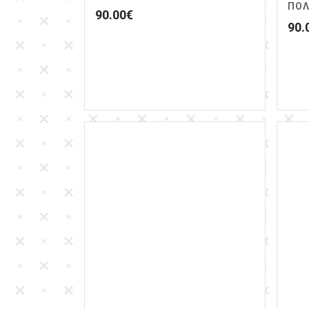
ΠΟ
90.00
€
90.